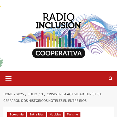
Skip
to
content
Primary
Menu
HOME
2025
JULIO
3
CRISIS EN LA ACTIVIDAD TURÍSTICA:
CERRARON DOS HISTÓRICOS HOTELES EN ENTRE RÍOS
Economía
Entre Ríos
Noticias
Turismo