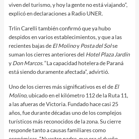
viven del turismo, y hoy la gente no está viajando”,
explicó en declaraciones a Radio UNER.
Trlin Carelli también confirmó que ya hubo
despidos en varios establecimientos, y que a las
recientes bajas de
El Molino
y
Posta del Sol
se
suman los cierres anteriores del
Hotel Plaza Jardín
y
Don Marcos
. “La capacidad hotelera de Paraná
está siendo duramente afectada”, advirtió.
Uno de los cierres más significativos es el de
El
Molino
, ubicado en el kilómetro 112 de la Ruta 11,
a las afueras de Victoria. Fundado hace casi 25
años, fue durante décadas uno de los complejos
turísticos más reconocidos de la zona. Su cierre
responde tanto a causas familiares como
económicas. “Nuestro padre, que era el dueño,