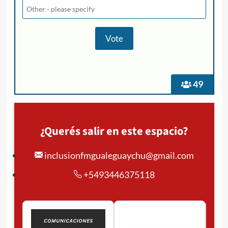
49
¿Querés salir en este espacio?
inclusionfmgualeguaychu@gmail.com
+5493446375118