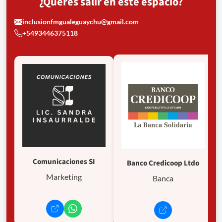
¿Querés salir en este espacio?
inclusionfmgualeguaychu@gmail.com
+5493446375118
Comunicaciones SI
Banco Credicoop Ltdo
Marketing
Banca