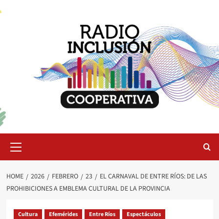
Skip
to
content
Primary
Menu
HOME
2026
FEBRERO
23
EL CARNAVAL DE ENTRE RÍOS: DE LAS
PROHIBICIONES A EMBLEMA CULTURAL DE LA PROVINCIA
Cultura
Efemérides
Entre Ríos
Espectáculos