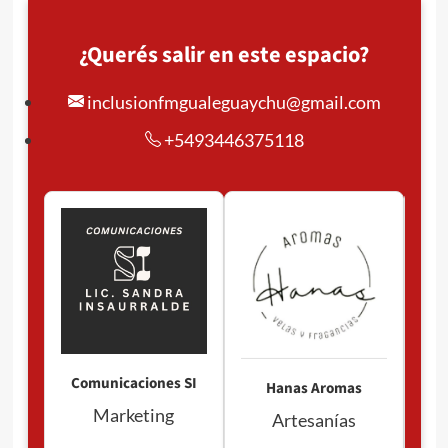
¿Querés salir en este espacio?
inclusionfmgualeguaychu@gmail.com
+5493446375118
Pan
P
Comunicaciones SI
Hanas Aromas
Marketing
Artesanías