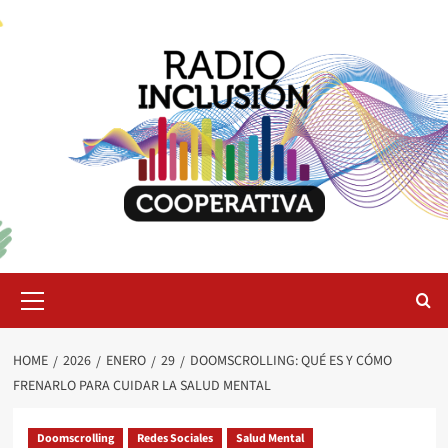
Skip
to
content
Primary
Menu
HOME
2026
ENERO
29
DOOMSCROLLING: QUÉ ES Y CÓMO
FRENARLO PARA CUIDAR LA SALUD MENTAL
Doomscrolling
Redes Sociales
Salud Mental