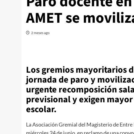
Paro docente en
AMET se moviliz
2 meses ago
Los gremios mayoritarios d
jornada de paro y moviliza
urgente recomposición sala
previsional y exigen mayor 
escolar.
La Asociación Gremial del Magisterio de Entre
miércoles 24 de junio, en reclamo de una convoc