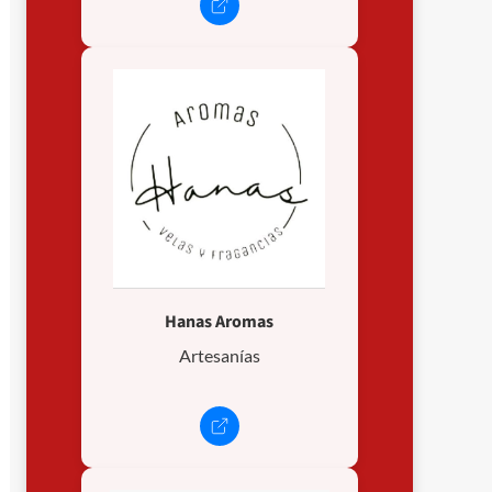
Hanas Aromas
Artesanías