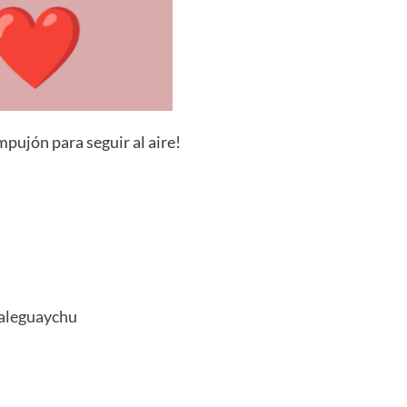
pujón para seguir al aire!
+
Consultar
aleguaychu