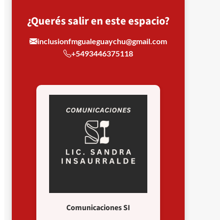
¿Querés salir en este espacio?
inclusionfmgualeguaychu@gmail.com
+5493446375118
Comunicaciones SI