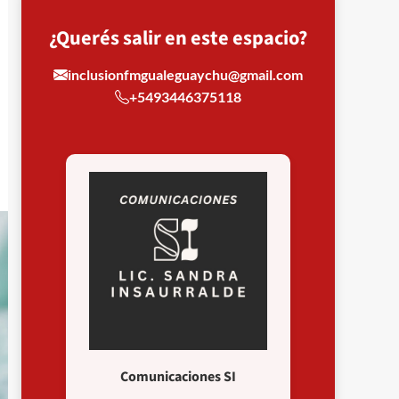
¿Querés salir en este espacio?
inclusionfmgualeguaychu@gmail.com
+5493446375118
Comunicaciones SI