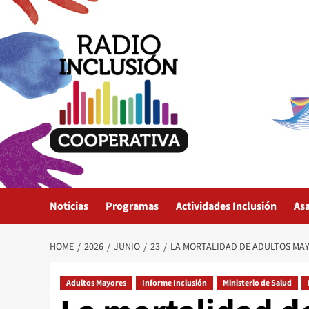
Skip
to
content
Noticias
Programas
Actividades Inclusión
As
HOME
2026
JUNIO
23
LA MORTALIDAD DE ADULTOS MAYO
Adultos Mayores
Informe Inclusión
Ministerio de Salud