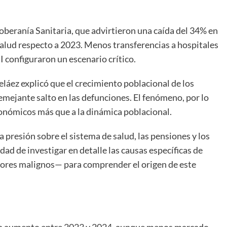
oberanía Sanitaria, que advirtieron una caída del 34% en
Salud respecto a 2023. Menos transferencias a hospitales
I configuraron un escenario crítico.
láez explicó que el crecimiento poblacional de los
emejante salto en las defunciones. El fenómeno, por lo
conómicos más que a la dinámica poblacional.
presión sobre el sistema de salud, las pensiones y los
dad de investigar en detalle las causas específicas de
mores malignos— para comprender el origen de este
 un aumento entre 2023 y 2024, aunque menos marcado