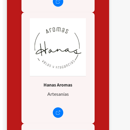
Hanas Aromas
Artesanías