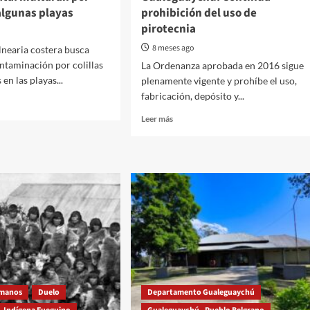
deportivo
algunas playas
prohibición del uso de
del
pirotecnia
club
8 meses ago
lnearia costera busca
ontaminación por colillas
La Ordenanza aprobada en 2016 sigue
 en las playas...
plenamente vigente y prohíbe el uso,
fabricación, depósito y...
Read
Leer más
more
about
Gualeguaychú.
Continúa
rán
prohibición
del
uso
de
as
pirotecnia
umanos
Duelo
Departamento Gualeguaychú