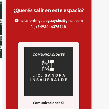
¿Querés salir en este espacio?
inclusionfmgualeguaychu@gmail.com
+5493446375118
Comunicaciones SI