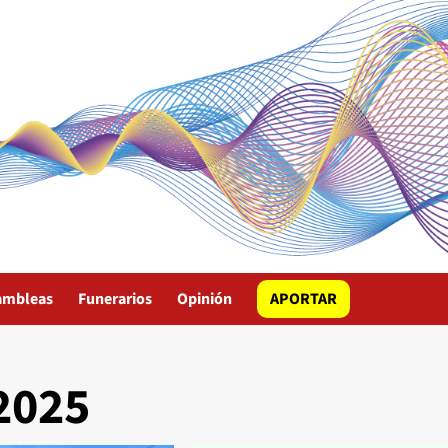
ambleas
Funerarios
Opinión
APORTAR
2025