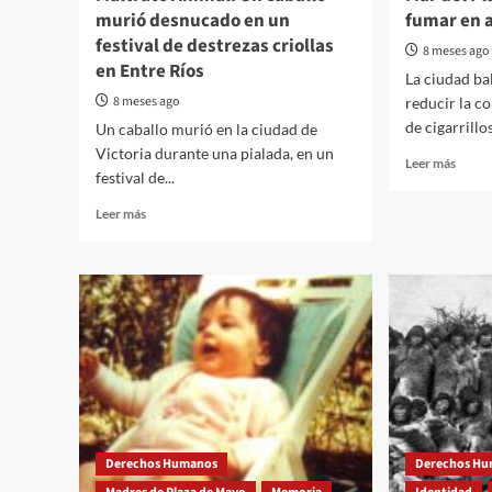
murió desnucado en un
fumar en 
festival de destrezas criollas
8 meses ago
en Entre Ríos
La ciudad ba
8 meses ago
reducir la c
de cigarrillos
Un caballo murió en la ciudad de
Victoria durante una pialada, en un
Read
Leer más
festival de...
more
about
Read
Leer más
Mar
more
del
about
Plata:
Maltrato
multa
Animal.
por
Un
fumar
caballo
en
murió
algun
desnucado
playas
en
un
festival
de
Derechos Humanos
Derechos H
destrezas