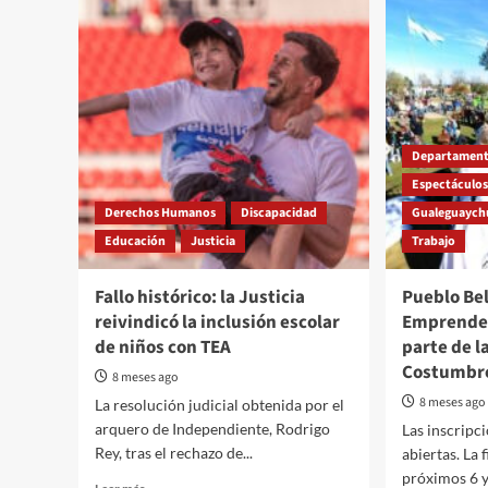
Departament
Espectáculo
Derechos Humanos
Discapacidad
Gualeguaychú
Educación
Justicia
Trabajo
Fallo histórico: la Justicia
Pueblo Be
reivindicó la inclusión escolar
Emprende
de niños con TEA
parte de la
Costumbre
8 meses ago
8 meses ago
La resolución judicial obtenida por el
arquero de Independiente, Rodrigo
Las inscripc
Rey, tras el rechazo de...
abiertas. La f
próximos 6 y 
Read