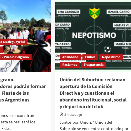
o Gualeguaychú
s
 - Pueblo Belgrano
Abandono
Clubes
Nepostismo
Reclamos
Trasparencia
lgrano.
Unión del Suburbio: reclaman
dores podrán formar
apertura de la Comisión
 Fiesta de las
Directiva y cuestionan el
s Argentinas
abandono institucional, social
y deportivo del club
8 meses ago
iones se encuentran
iesta se realizará los
Juntos por Unión: "Unión del
7 de...
Suburbio se encuentra controlado por