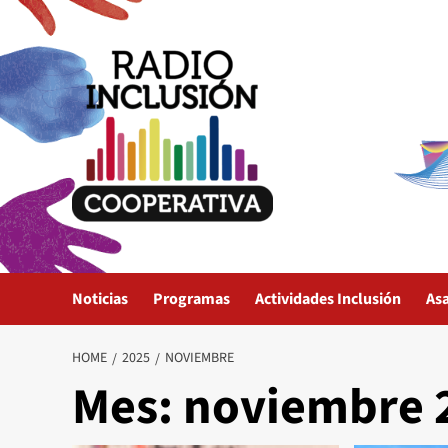
Skip
to
content
Noticias
Programas
Actividades Inclusión
As
HOME
2025
NOVIEMBRE
Mes:
noviembre 