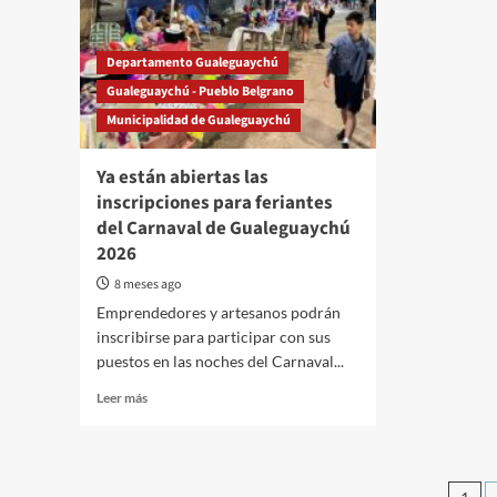
selk’
Departamento Gualeguaychú
Gualeguaychú - Pueblo Belgrano
Municipalidad de Gualeguaychú
Ya están abiertas las
inscripciones para feriantes
del Carnaval de Gualeguaychú
2026
8 meses ago
Emprendedores y artesanos podrán
inscribirse para participar con sus
puestos en las noches del Carnaval...
Read
Leer más
more
about
Ya
están