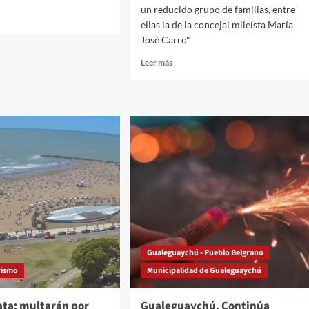
un reducido grupo de familias, entre
ellas la de la concejal mileísta María
José Carro"
o
Read
Leer más
ano.
more
ndedores
about
n
Unión
r
del
Suburbio:
reclaman
apertura
de
la
Comisión
mbres
Directiva
tinas
y
cuestionan
el
Gualeguaychú - Pueblo Belgrano
abandono
rismo
Municipalidad de Gualeguaychú
institucional,
social
y
ata: multarán por
Gualeguaychú. Continúa