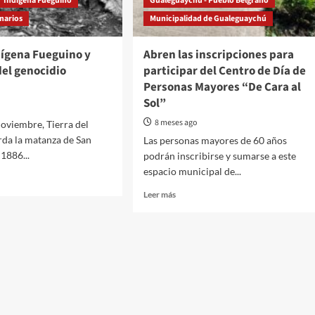
Indígena Fueguino
Gualeguaychú - Pueblo Belgrano
inarios
Municipalidad de Gualeguaychú
dígena Fueguino y
Abren las inscripciones para
el genocidio
participar del Centro de Día de
Personas Mayores “De Cara al
Sol”
8 meses ago
oviembre, Tierra del
da la matanza de San
Las personas mayores de 60 años
 1886...
podrán inscribirse y sumarse a este
espacio municipal de...
Read
Leer más
more
about
Abren
ena
las
ino
inscripciones
para
ria
participar
del
idio
Centro