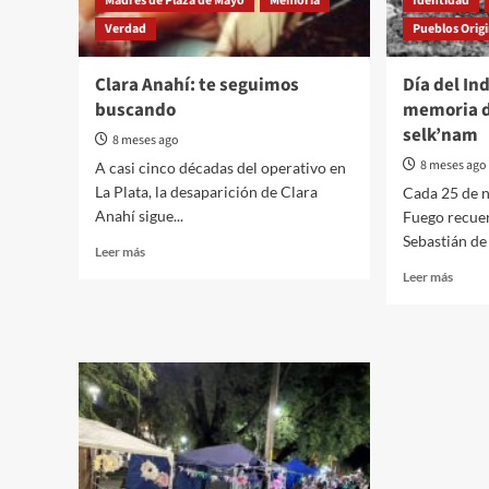
Madres de Plaza de Mayo
Memoria
Identidad
criollas
Verdad
Pueblos Orig
en
Entre
Ríos
Clara Anahí: te seguimos
Día del In
buscando
memoria d
selk’nam
8 meses ago
8 meses ago
A casi cinco décadas del operativo en
La Plata, la desaparición de Clara
Cada 25 de n
Anahí sigue...
Fuego recuer
Sebastián de
Read
Leer más
more
Read
Leer más
about
more
Clara
about
Anahí:
Día
te
del
seguimos
Indíg
buscando
Fuegu
y
memo
del
genoc