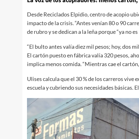
La voz de los acopiadores: menos cartón
Desde Reciclados Elpidio, centro de acopio ubi
impacto de la crisis. “Antes venían 80 o 90 car
de rubro y se dedican a la leña porque “ya no es
“El bulto antes valía diez mil pesos; hoy, dos m
El cartón puesto en fábrica valía 320 pesos, aho
implica menos comida. “Mientras cae el cartón, s
Ulises calcula que el 30 % de los carreros vive 
escuela y cubriendo sus necesidades básicas. El