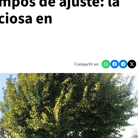
mpos de ajuste: la
nciosa en
Compartir en