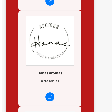
Hanas Aromas
Artesanías