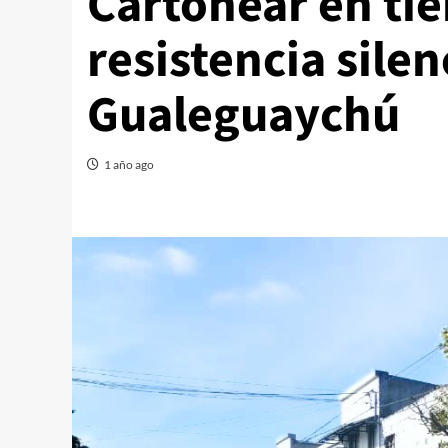
Cartonear en tie
resistencia sile
Gualeguaychú
1 año ago