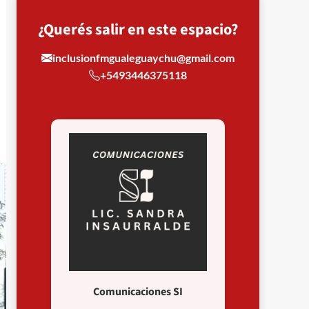
¿Querés salir en este espacio?
inclusionfmgualeguaychu@gmail.com
+5493446375118
Comunicaciones SI