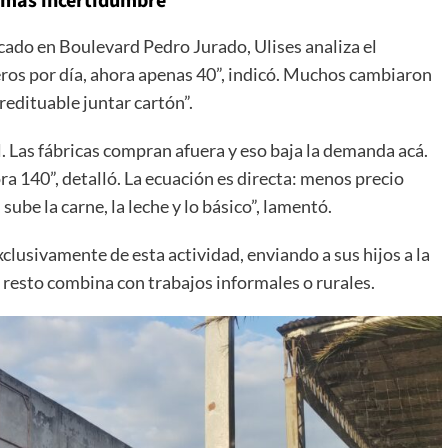
, más incertidumbre
cado en Boulevard Pedro Jurado, Ulises analiza el
reros por día, ahora apenas 40”, indicó. Muchos cambiaron
 redituable juntar cartón”.
il. Las fábricas compran afuera y eso baja la demanda acá.
ra 140”, detalló. La ecuación es directa: menos precio
ube la carne, la leche y lo básico”, lamentó.
exclusivamente de esta actividad, enviando a sus hijos a la
 resto combina con trabajos informales o rurales.