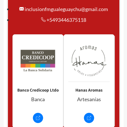
inclusionfmgualeguaychu@gmail.com
+5493446375118
Pan
P
Banco Credicoop Ltdo
Hanas Aromas
Banca
Artesanías