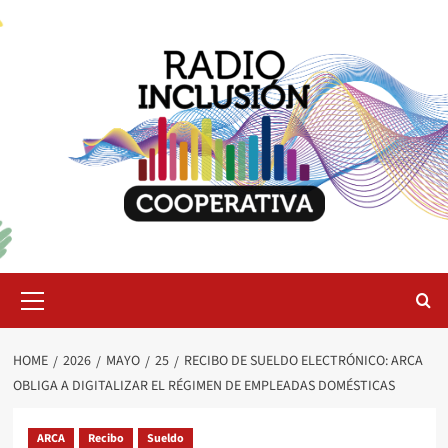
Skip
to
content
Primary
Menu
HOME
2026
MAYO
25
RECIBO DE SUELDO ELECTRÓNICO: ARCA
OBLIGA A DIGITALIZAR EL RÉGIMEN DE EMPLEADAS DOMÉSTICAS
ARCA
Recibo
Sueldo