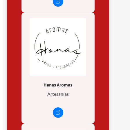
Hanas Aromas
Artesanías