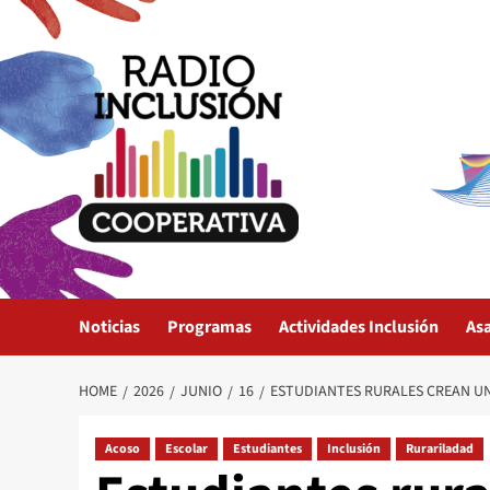
Skip
to
content
Noticias
Programas
Actividades Inclusión
As
HOME
2026
JUNIO
16
ESTUDIANTES RURALES CREAN UN
Acoso
Escolar
Estudiantes
Inclusión
Rurariladad