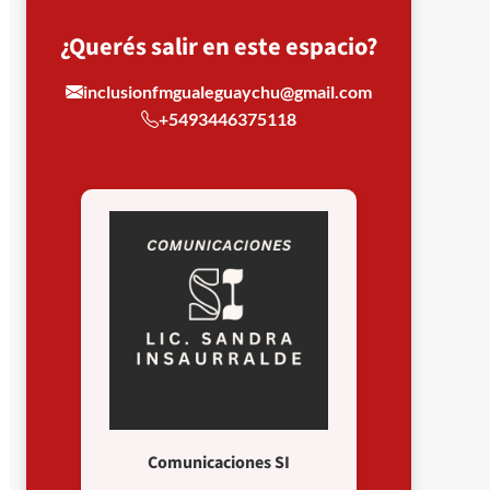
¿Querés salir en este espacio?
inclusionfmgualeguaychu@gmail.com
+5493446375118
Comunicaciones SI