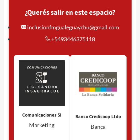
¿Querés salir en este espacio?
inclusionfmgualeguaychu@gmail.com
+5493446375118
Comunicaciones SI
Banco Credicoop Ltdo
Marketing
Banca