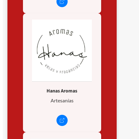
Hanas Aromas
Artesanías