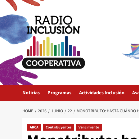
Skip
to
content
Noticias
Programas
Actividades Inclusión
As
HOME
2026
JUNIO
22
MONOTRIBUTO: HASTA CUÁNDO H
ARCA
Contribuyentes
Vencimiento