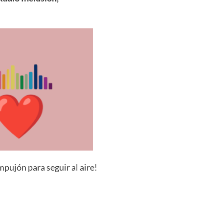
+
Consultar
pujón para seguir al aire!