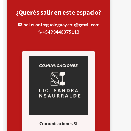
¿Querés salir en este espacio?
inclusionfmgualeguaychu@gmail.com
+5493446375118
Comunicaciones SI