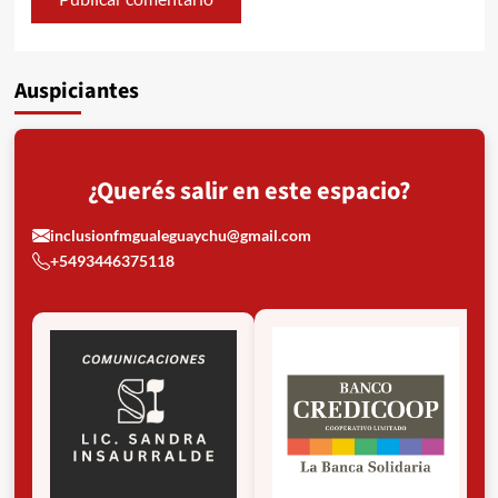
Auspiciantes
¿Querés salir en este espacio?
inclusionfmgualeguaychu@gmail.com
+5493446375118