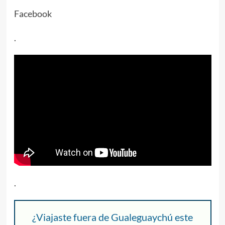
Facebook
.
.
¿Viajaste fuera de Gualeguaychú este