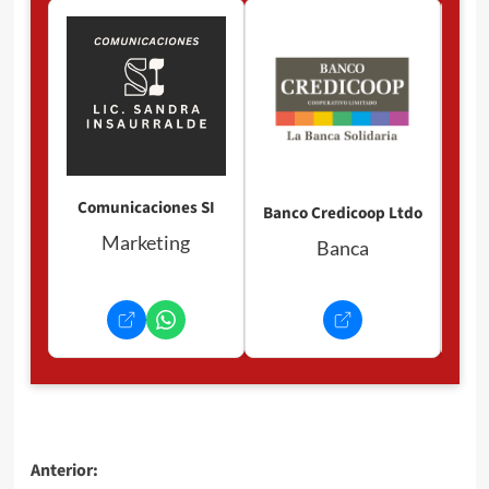
Pan
P
Comunicaciones SI
Banco Credicoop Ltdo
Marketing
Banca
Navegación
Anterior: