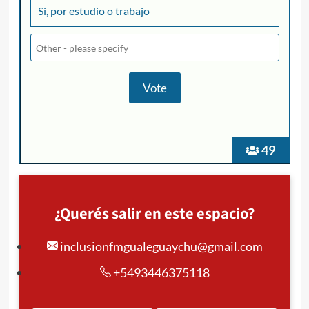
Si, por estudio o trabajo
49
¿Querés salir en este espacio?
inclusionfmgualeguaychu@gmail.com
+5493446375118