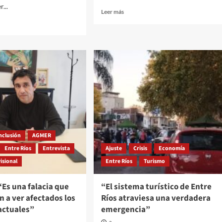
...
Read
Leer más
more
about
Gualeguay
recibió
a
l
Licha
Martínez.
“Es
lización
un
orgullo
enorme
unos
representar
res
a
nclusión
AGMER
mi
Entre Ríos
Entrevista
Ajuste
Crisis
Economía
ciudad”
isional
Entre Ríos
Turismo
“Es una falacia que
“El sistema turístico de Entre
n a ver afectados los
Ríos atraviesa una verdadera
actuales”
emergencia”