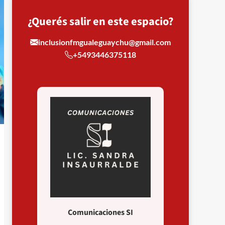
¿Querés salir en este espacio?
inclusionfmgualeguaychu@gmail.com
+5493446375118
Comunicaciones SI