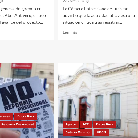
ago
2 semanas ago
o general del gremio en
La Cámara Entrerriana de Turismo
, Abel Antivero, criticó
advirtió que la actividad atraviesa una
 avance del proyecto...
situación crítica tras registrar...
Read
Leer más
more
about
ero:
“El
sistema
turístico
a
de
Entre
Ríos
atraviesa
una
verdadera
emergencia”
ados
efensa
Entre Ríos
dos
Reforma Previsional
Ajsute
ATE
Entre Ríos
es”
Salario Mínimo
UPCN