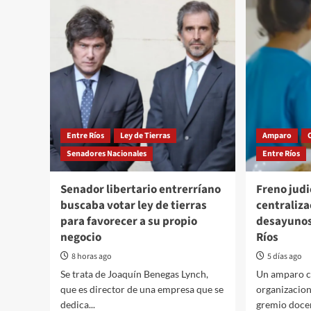
Entre Ríos
Ley de Tierras
Amparo
Senadores Nacionales
Entre Ríos
Senador libertario entrerríano
Freno judic
buscaba votar ley de tierras
centraliza
para favorecer a su propio
desayunos
negocio
Ríos
8 horas ago
5 días ago
Se trata de Joaquín Benegas Lynch,
Un amparo c
que es director de una empresa que se
organizacion
dedica...
gremio doce