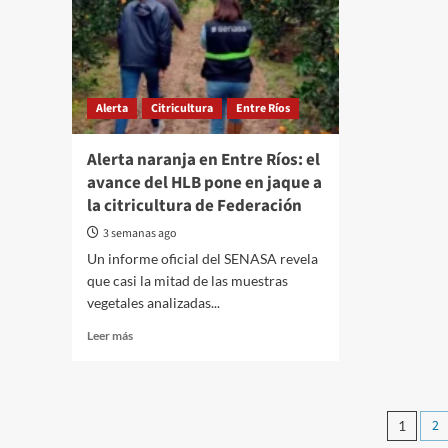
jubila
puede
de
provocar
Friger
“un
daño
irreparable”
Alerta
Citricultura
Entre Ríos
sobre
la
principal
Alerta naranja en Entre Ríos: el
reserva
avance del HLB pone en jaque a
de
la citricultura de Federación
agua
dulce
3 semanas ago
del
Un informe oficial del SENASA revela
país
que casi la mitad de las muestras
vegetales analizadas...
Read
Leer más
more
about
Alerta
naranja
Pagi
2
1
en
Entre