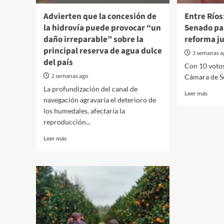
en
las
Advierten que la concesión de
Entre Ríos
escuelas
la hidrovía puede provocar “un
Senado pa
daño irreparable” sobre la
reforma ju
principal reserva de agua dulce
3 semanas 
del país
Con 10 votos 
2 semanas ago
Cámara de Se
La profundización del canal de
Read
Leer más
navegación agravaría el deterioro de
more
los humedales, afectaría la
about
Entre
reproducción...
Ríos:
Read
Leer más
Media
more
sanci
about
en
Advierten
el
que
Senad
la
para
concesión
la
de
polém
la
refor
hidrovía