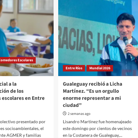
Comedores Escolares
Entre Ríos
Mundial 2026
ial a la
Gualeguay recibió a Licha
ción de los
Martínez. “Es un orgullo
 escolares en Entre
enorme representar a mi
ciudad”
2 semanas ago
olectivo presentado por
Lisandro Martínez fue homenajeado
es socioambientales, el
este domingo por cientos de vecinos
nte AGMER y familias
en la Costanera de Gualeguay,...