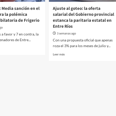
: Media sanción en el
Ajuste al goteo: la oferta
ra la polémica
salarial del Gobierno provincial
bilatoria de Frigerio
estanca la paritaria estatal en
Entre Ríos
ago
3 semanas ago
a favor y 7 en contra, la
nadores de Entre...
Con una propuesta oficial que apenas
roza el 3% para los meses de julio y...
Read
Leer más
more
about
Ajuste
al
ón
goteo:
la
oferta
o
salarial
del
Gobierno
ica
provincial
ma
estanca