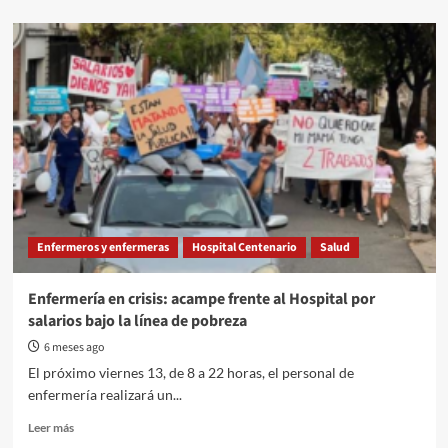
about
Legumbres,
proteína
de
calidad
y
barata,
respuesta
clave
a
la
alimentación
del
Enfermeros y enfermeras
Hospital Centenario
Salud
siglo
XXI
Enfermería en crisis: acampe frente al Hospital por
salarios bajo la línea de pobreza
6 meses ago
El próximo viernes 13, de 8 a 22 horas, el personal de
enfermería realizará un...
Read
Leer más
more