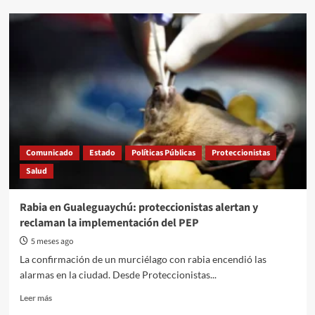
Crisis
en
Salud.
El
40%
de
las
personas
que
se
atienden
Comunicado
Estado
Políticas Públicas
Proteccionistas
en
Salud
el
Hospital
Centenario
Rabia en Gualeguaychú: proteccionistas alertan y
tiene
reclaman la implementación del PEP
obra
social
5 meses ago
La confirmación de un murciélago con rabia encendió las
alarmas en la ciudad. Desde Proteccionistas...
Read
Leer más
more