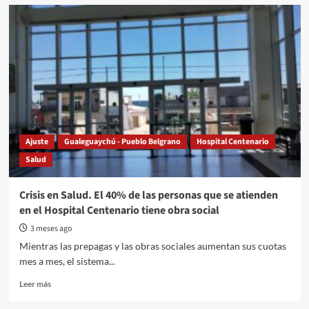
Advierten
que
el
pico
de
gripe
llegará
en
julio
y
llaman
Ajuste
Gualeguaychú - Pueblo Belgrano
Hospital Centenario
a
Salud
vacunarse
cuanto
antes
Crisis en Salud. El 40% de las personas que se atienden
en el Hospital Centenario tiene obra social
3 meses ago
Mientras las prepagas y las obras sociales aumentan sus cuotas
mes a mes, el sistema...
Read
Leer más
more
about