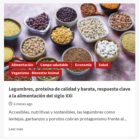
La
Justicia
laboral
frenó
los
despidos
en
el
Garrahan
Alimentación
Campo saludable
Economía
Salud
Veganismo - Bienestar Animal
Legumbres, proteína de calidad y barata, respuesta clave
a la alimentación del siglo XXI
6 meses ago
Accesibles, nutritivas y sostenibles, las legumbres como
lentejas, garbanzos y porotos cobran protagonismo frente al...
Read
Leer más
more