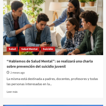
operativo
multiorgánico
en
Mar
del
Plata:
ocho
órganos
trasladados
en
12
Salud
Salud Mental
Suicidio
horas
“Hablemos de Salud Mental”: se realizará una charla
sobre prevención del suicidio juvenil
2 meses ago
La misma está destinada a padres, docentes, profesores y todas
las personas interesadas en la...
Read
Leer más
more
about
“Hablemos