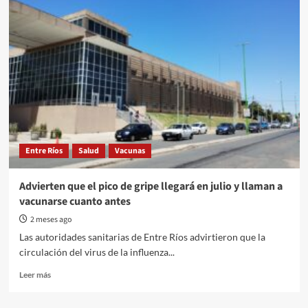
de
Salud
Mental”:
se
realizará
una
charla
sobre
prevención
del
suicidio
Entre Ríos
Salud
Vacunas
juvenil
Advierten que el pico de gripe llegará en julio y llaman a
vacunarse cuanto antes
2 meses ago
Las autoridades sanitarias de Entre Ríos advirtieron que la
circulación del virus de la influenza...
Read
Leer más
more
about