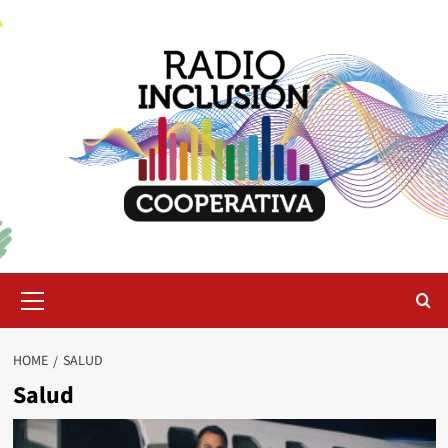
Skip
to
content
Primary
Menu
HOME
SALUD
Salud