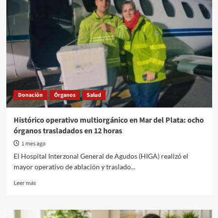
Donación
Órganos
Salud
Histórico operativo multiorgánico en Mar del Plata: ocho
órganos trasladados en 12 horas
1 mes ago
El Hospital Interzonal General de Agudos (HIGA) realizó el
mayor operativo de ablación y traslado...
Read
Leer más
more
about
Histórico