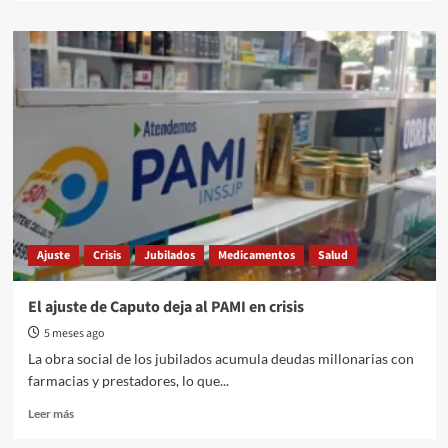
about
Rabia
en
Gualeguaychú:
proteccionistas
alertan
y
reclaman
la
implementación
del
PEP
Ajuste
Crisis
Jubilados
Medicamentos
Salud
El ajuste de Caputo deja al PAMI en crisis
5 meses ago
La obra social de los jubilados acumula deudas millonarias con
farmacias y prestadores, lo que...
Read
Leer más
more