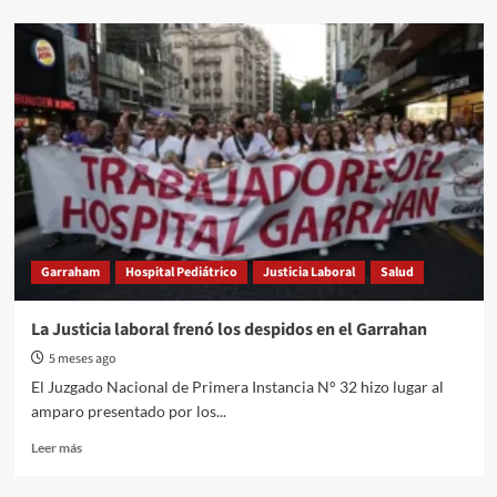
about
El
ajuste
de
Caputo
deja
al
PAMI
en
crisis
Garraham
Hospital Pediátrico
Justicia Laboral
Salud
La Justicia laboral frenó los despidos en el Garrahan
5 meses ago
El Juzgado Nacional de Primera Instancia N° 32 hizo lugar al
amparo presentado por los...
Read
Leer más
more
about