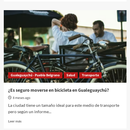
about
Enfermería
en
crisis:
acampe
frente
al
Hospital
por
salarios
bajo
la
línea
Gualeguaychú - Pueblo Belgrano
Salud
Transporte
de
pobreza
¿Es seguro moverse en bicicleta en Gualeguaychú?
8 meses ago
La ciudad tiene un tamaño ideal para este medio de transporte
pero según un informe...
Read
Leer más
more