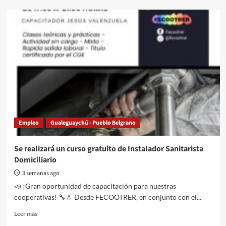
Yo
no
mato
serpientes.
Claves
para
conocer
y
prevenir
encuentros
con
la
Empleo
Gualeguaychú - Pueblo Belgrano
yarará
grande
Se realizará un curso gratuito de Instalador Sanitarista
Domiciliario
3 semanas ago
📣 ¡Gran oportunidad de capacitación para nuestras
cooperativas! 🔧💧 Desde FECOOTRER, en conjunto con el...
Read
Leer más
more