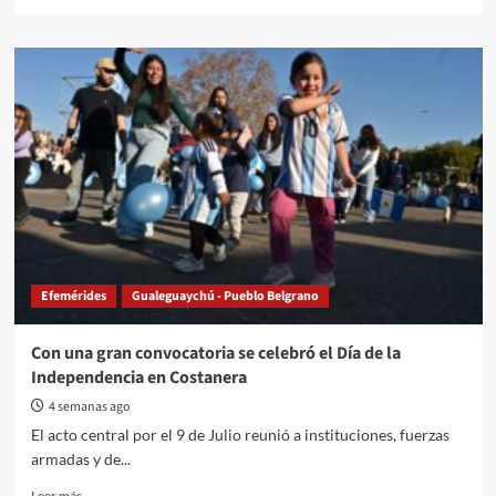
more
about
Gualeguaychú
invita
a
recorrer
sus
Áreas
Naturales
Protegidas
en
vacaciones
de
invierno
Efemérides
Gualeguaychú - Pueblo Belgrano
Con una gran convocatoria se celebró el Día de la
Independencia en Costanera
4 semanas ago
El acto central por el 9 de Julio reunió a instituciones, fuerzas
armadas y de...
Read
Leer más