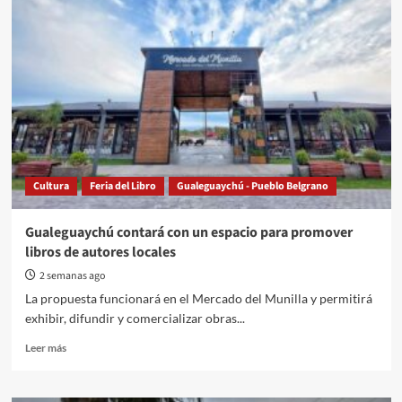
de
Áreas
Naturales
Protegidas
retiró
una
trampera
para
aves
en
el
Cultura
Feria del Libro
Gualeguaychú - Pueblo Belgrano
Parque
Florístico
Gualeguaychú contará con un espacio para promover
libros de autores locales
2 semanas ago
La propuesta funcionará en el Mercado del Munilla y permitirá
exhibir, difundir y comercializar obras...
Read
Leer más
more
about
Gualeguaychú