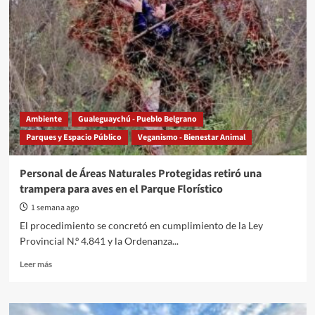
Ambiente
Gualeguaychú - Pueblo Belgrano
Parques y Espacio Público
Veganismo - Bienestar Animal
Personal de Áreas Naturales Protegidas retiró una
trampera para aves en el Parque Florístico
1 semana ago
El procedimiento se concretó en cumplimiento de la Ley
Provincial N.º 4.841 y la Ordenanza...
Read
Leer más
more
about
Personal