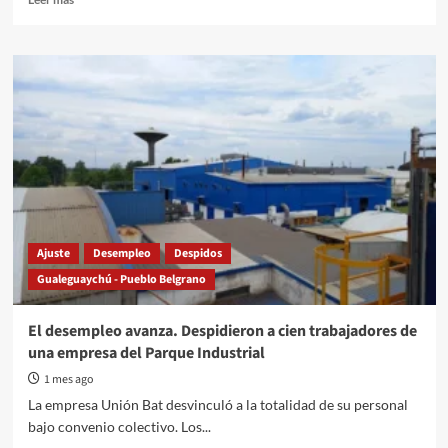
more
about
Con
una
gran
convocatoria
se
celebró
el
Día
de
la
Independencia
Ajuste
Desempleo
Despidos
en
Gualeguaychú - Pueblo Belgrano
Costanera
El desempleo avanza. Despidieron a cien trabajadores de
una empresa del Parque Industrial
1 mes ago
La empresa Unión Bat desvinculó a la totalidad de su personal
bajo convenio colectivo. Los...