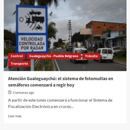
contará
con
un
espacio
para
promover
libros
de
autores
locales
Control
Gualeguaychú - Pueblo Belgrano
Tránsito
Transporte
Atención Gualeguaychú: el sistema de fotomultas en
semáforos comenzará a regir hoy
3 semanas ago
A partir de este lunes comenzará a funcionar el Sistema de
Fiscalización Electrónica en cruces...
Read
Leer más
more
about