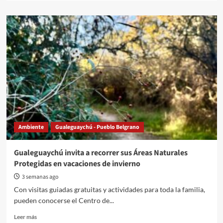
about
Se
realizará
un
curso
gratuito
de
Instalador
Sanitarista
Domiciliario
Ambiente
Gualeguaychú - Pueblo Belgrano
Gualeguaychú invita a recorrer sus Áreas Naturales
Protegidas en vacaciones de invierno
3 semanas ago
Con visitas guiadas gratuitas y actividades para toda la familia,
pueden conocerse el Centro de...
Read
Leer más