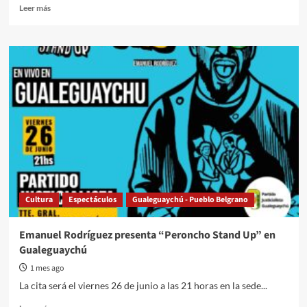
Read
Leer más
more
about
El
desempleo
avanza.
Despidieron
a
cien
trabajadores
de
una
empresa
del
Parque
Cultura
Espectáculos
Gualeguaychú - Pueblo Belgrano
Industrial
Emanuel Rodríguez presenta “Peroncho Stand Up” en
Gualeguaychú
1 mes ago
La cita será el viernes 26 de junio a las 21 horas en la sede...
Read