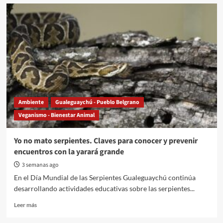
Atención
Gualeguaychú:
el
sistema
de
fotomultas
en
semáforos
comenzará
a
regir
Ambiente
Gualeguaychú - Pueblo Belgrano
hoy
Veganismo - Bienestar Animal
Yo no mato serpientes. Claves para conocer y prevenir
encuentros con la yarará grande
3 semanas ago
En el Día Mundial de las Serpientes Gualeguaychú continúa
desarrollando actividades educativas sobre las serpientes...
Read
Leer más
more
about