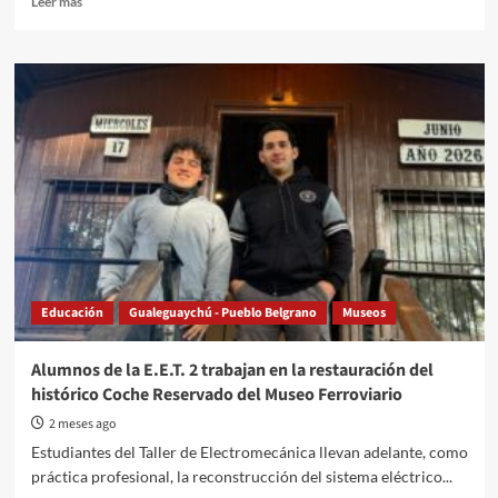
Leer más
more
about
Emanuel
Rodríguez
presenta
“Peroncho
Stand
Up”
en
Gualeguaychú
Educación
Gualeguaychú - Pueblo Belgrano
Museos
Alumnos de la E.E.T. 2 trabajan en la restauración del
histórico Coche Reservado del Museo Ferroviario
2 meses ago
Estudiantes del Taller de Electromecánica llevan adelante, como
práctica profesional, la reconstrucción del sistema eléctrico...