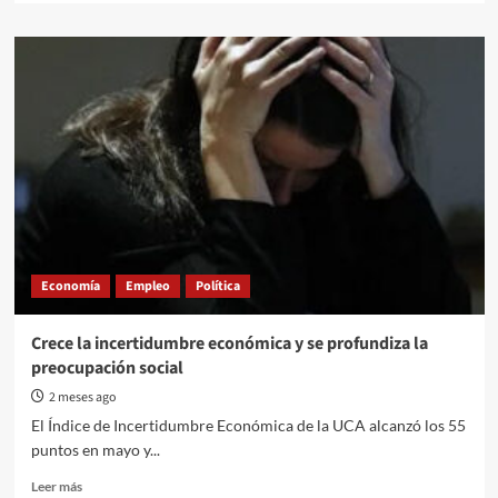
about
El
retorno
del
fujimorismo:
Keiko
Fujimori
rompe
su
maleficio
electoral
y
se
Economía
Empleo
Política
queda
con
la
Crece la incertidumbre económica y se profundiza la
presidencia
preocupación social
del
Perú
2 meses ago
El Índice de Incertidumbre Económica de la UCA alcanzó los 55
puntos en mayo y...
Read
Leer más