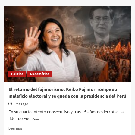
Política
Sudamérica
El retorno del fujimorismo: Keiko Fujimori rompe su
maleficio electoral y se queda con la presidencia del Perú
1 mes ago
En su cuarto intento consecutivo y tras 15 años de derrotas, la
líder de Fuerza...
Read
Leer más
more