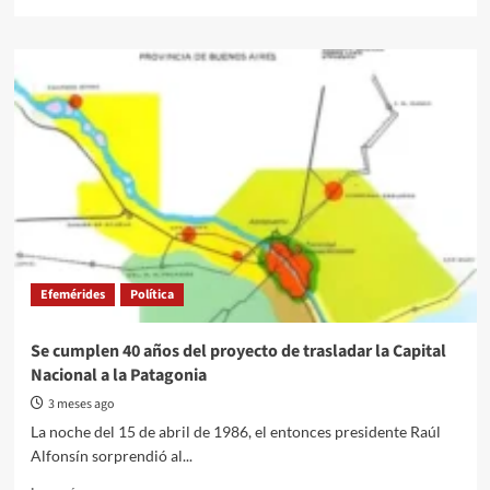
more
about
Crece
la
incertidumbre
económica
y
se
profundiza
la
preocupación
social
Efemérides
Política
Se cumplen 40 años del proyecto de trasladar la Capital
Nacional a la Patagonia
3 meses ago
La noche del 15 de abril de 1986, el entonces presidente Raúl
Alfonsín sorprendió al...
Read