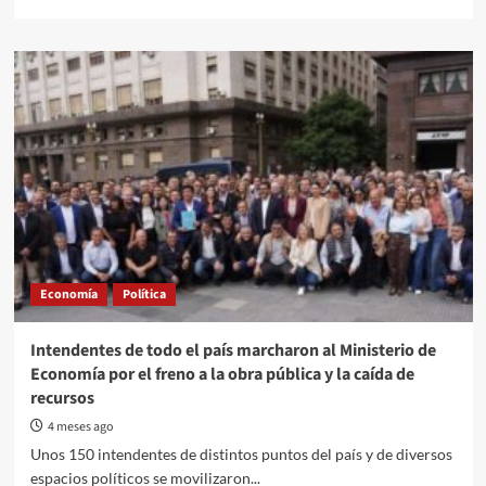
more
about
No
bombardeen
Argentina
Economía
Política
Intendentes de todo el país marcharon al Ministerio de
Economía por el freno a la obra pública y la caída de
recursos
4 meses ago
Unos 150 intendentes de distintos puntos del país y de diversos
espacios políticos se movilizaron...