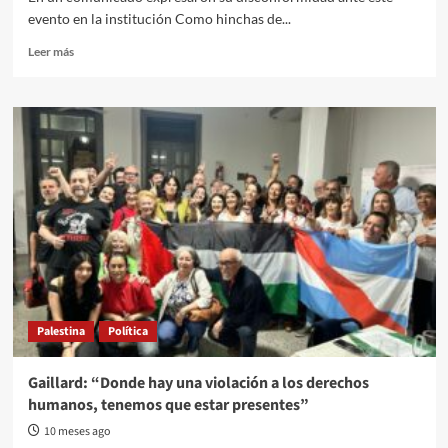
evento en la institución Como hinchas de...
Read
Leer más
more
about
Hinchas
de
Unión
del
Suburbio
repudian
la
realización
del
acto
de
campaña
Palestina
Política
de
La
Libertad
Gaillard: “Donde hay una violación a los derechos
Avanza
humanos, tenemos que estar presentes”
en
las
10 meses ago
instalaciones