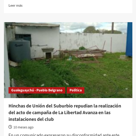
Read
Leer más
more
about
Transitando
otra
vez
por
rutas
peligrosas
Gualeguaychú - Pueblo Belgrano
Política
Hinchas de Unión del Suburbio repudian la realización
del acto de campaña de La Libertad Avanza en las
instalaciones del club
10 meses ago
En un comunicado expresaron su disconformidad ante este