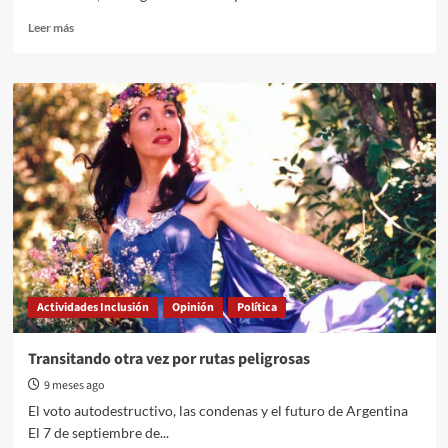
Read
Leer más
more
about
Leyes
Derogadas.
Estado
de
alerta
Actividades Inclusión
Opinión
Política
Transitando otra vez por rutas peligrosas
9 meses ago
El voto autodestructivo, las condenas y el futuro de Argentina
El 7 de septiembre de...