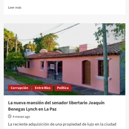
Read
Leer más
more
about
Intendentes
de
todo
el
país
marcharon
al
Ministerio
de
Economía
por
el
Corrupción
Entre Ríos
Política
freno
a
la
La nueva mansión del senador libertario Joaquín
obra
Benegas Lynch en La Paz
pública
y
4 meses ago
la
La reciente adquisición de una propiedad de lujo en la ciudad
caída