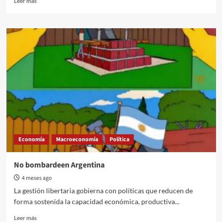
Leer más
more
about
Se
cumplen
40
años
del
proyecto
de
trasladar
la
Capital
Nacional
a
Economía
Macroeconomía
Política
la
Patagonia
No bombardeen Argentina
4 meses ago
La gestión libertaria gobierna con políticas que reducen de
forma sostenida la capacidad económica, productiva...
Read
Leer más