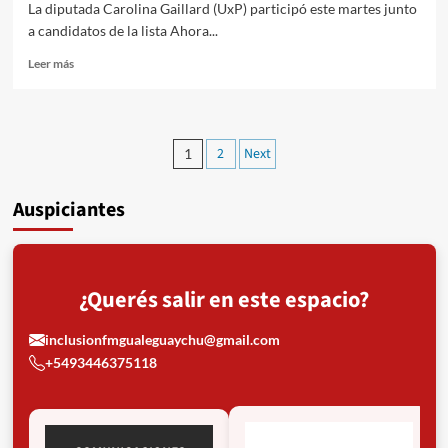
La diputada Carolina Gaillard (UxP) participó este martes junto
del
a candidatos de la lista Ahora...
club
Read
Leer más
more
about
Gaillard:
“Donde
Paginación
2
Next
1
hay
de
una
violación
Auspiciantes
entradas
a
los
derechos
humanos,
tenemos
¿Querés salir en este espacio?
que
estar
inclusionfmgualeguaychu@gmail.com
presentes”
+5493446375118