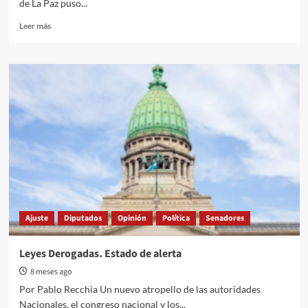
de La Paz puso...
de
recursos
Read
Leer más
more
about
La
nueva
mansión
del
senador
libertario
Joaquín
Benegas
Lynch
en
La
Paz
Ajuste
Diputados
Opinión
Política
Senadores
Leyes Derogadas. Estado de alerta
8 meses ago
Por Pablo Recchia Un nuevo atropello de las autoridades
Nacionales, el congreso nacional y los...