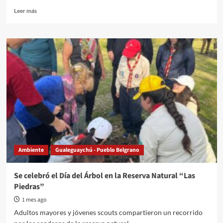
Read
Leer más
more
about
Confirmaron
indicios
de
toxicidad
en
vertidos
de
Botnia
al
río
Uruguay:
qué
Ambiente
Gualeguaychú - Pueblo Belgrano
revela
el
informe
Se celebró el Día del Árbol en la Reserva Natural “Las
binacional
Piedras”
1 mes ago
Adultos mayores y jóvenes scouts compartieron un recorrido