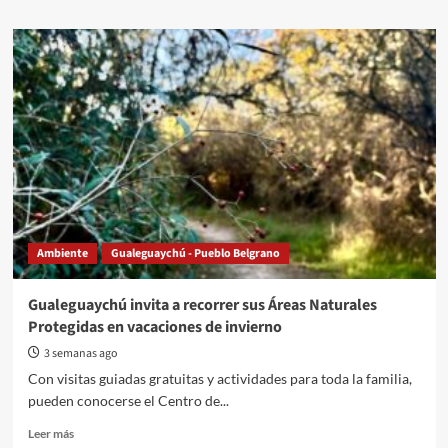
about
Yo
no
mato
serpientes.
Claves
para
conocer
y
prevenir
encuentros
con
la
Ambiente
Gualeguaychú - Pueblo Belgrano
yarará
grande
Gualeguaychú invita a recorrer sus Áreas Naturales
Protegidas en vacaciones de invierno
3 semanas ago
Con visitas guiadas gratuitas y actividades para toda la familia,
pueden conocerse el Centro de...
Read
Leer más