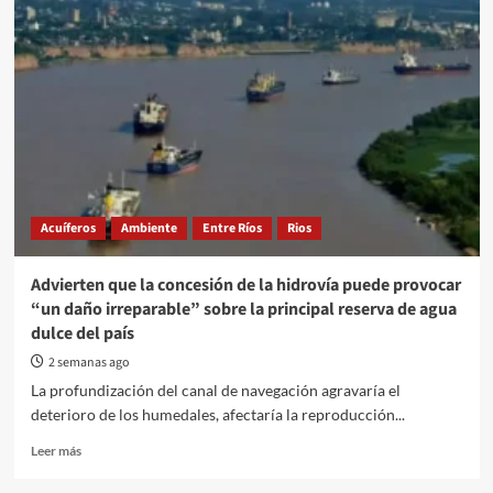
de
Áreas
Naturales
Protegidas
retiró
una
trampera
para
aves
en
el
Acuíferos
Ambiente
Entre Ríos
Rios
Parque
Florístico
Advierten que la concesión de la hidrovía puede provocar
“un daño irreparable” sobre la principal reserva de agua
dulce del país
2 semanas ago
La profundización del canal de navegación agravaría el
deterioro de los humedales, afectaría la reproducción...
Read
Leer más
more
about