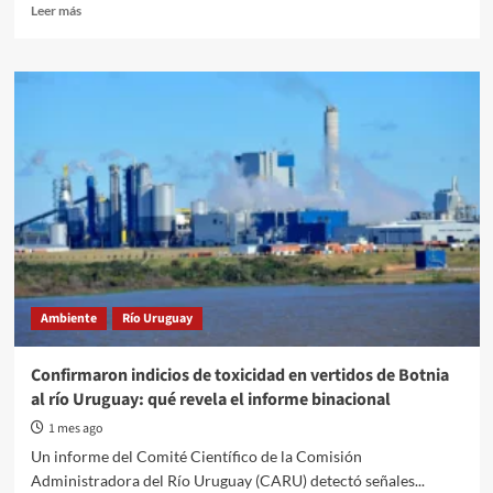
Read
Leer más
more
about
Por
primera
vez
registran
la
presencia
de
un
puma
en
la
reserva
Ambiente
Río Uruguay
El
Potrero
Confirmaron indicios de toxicidad en vertidos de Botnia
al río Uruguay: qué revela el informe binacional
1 mes ago
Un informe del Comité Científico de la Comisión
Administradora del Río Uruguay (CARU) detectó señales...