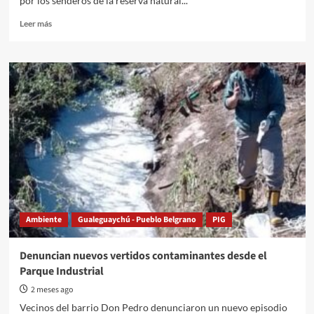
por los senderos de la reserva natural...
Read
Leer más
more
about
Se
celebró
el
Día
del
Árbol
en
la
Reserva
Natural
“Las
Piedras”
Ambiente
Gualeguaychú - Pueblo Belgrano
PIG
Denuncian nuevos vertidos contaminantes desde el
Parque Industrial
2 meses ago
Vecinos del barrio Don Pedro denunciaron un nuevo episodio