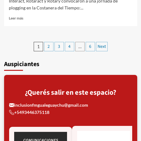
Interact, Rotaract y Rotary convocaron a una jornada de
plogging en la Costanera del Tiempo:...
Read
Leer más
more
about
Jóvenes
de
Paginación
2
3
4
6
Next
1
…
Gualeguaychú
de
limpiaron
la
Auspiciantes
entradas
Costanera
con
plogging
por
el
¿Querés salir en este espacio?
Día
del
inclusionfmgualeguaychu@gmail.com
Ambiente
+5493446375118