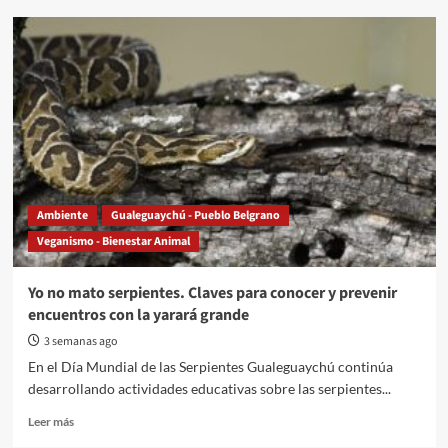
Advierten
que
la
concesión
de
la
hidrovía
puede
provocar
“un
daño
Ambiente
Gualeguaychú - Pueblo Belgrano
irreparable”
Veganismo - Bienestar Animal
sobre
la
principal
Yo no mato serpientes. Claves para conocer y prevenir
reserva
encuentros con la yarará grande
de
agua
3 semanas ago
dulce
En el Día Mundial de las Serpientes Gualeguaychú continúa
del
desarrollando actividades educativas sobre las serpientes...
país
Read
Leer más
more