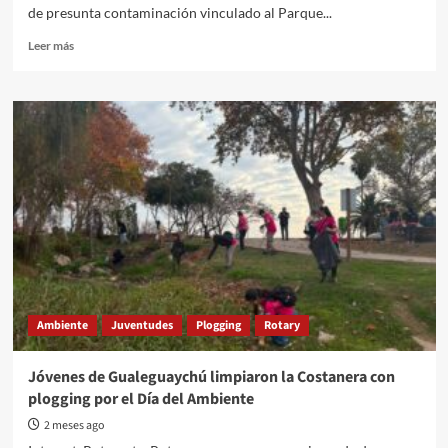
de presunta contaminación vinculado al Parque...
Read
Leer más
more
about
Denuncian
nuevos
vertidos
contaminantes
desde
el
Parque
Industrial
Ambiente
Juventudes
Plogging
Rotary
Jóvenes de Gualeguaychú limpiaron la Costanera con
plogging por el Día del Ambiente
2 meses ago