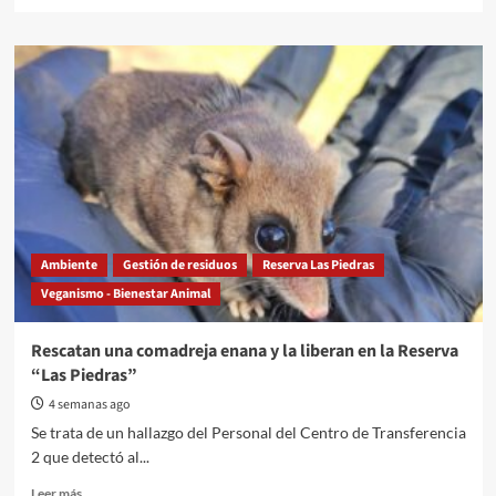
more
about
Gualeguaychú
invita
a
recorrer
sus
Áreas
Naturales
Protegidas
en
vacaciones
de
Ambiente
Gestión de residuos
Reserva Las Piedras
invierno
Veganismo - Bienestar Animal
Rescatan una comadreja enana y la liberan en la Reserva
“Las Piedras”
4 semanas ago
Se trata de un hallazgo del Personal del Centro de Transferencia
2 que detectó al...
Read
Leer más