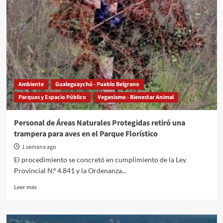
Ambiente
Gualeguaychú - Pueblo Belgrano
Parques y Espacio Público
Veganismo - Bienestar Animal
Personal de Áreas Naturales Protegidas retiró una
trampera para aves en el Parque Florístico
1 semana ago
El procedimiento se concretó en cumplimiento de la Ley
Provincial N.º 4.841 y la Ordenanza...
Read
Leer más
more
about
Personal