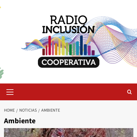
Skip
to
content
Primary
Menu
HOME
NOTICIAS
AMBIENTE
Ambiente