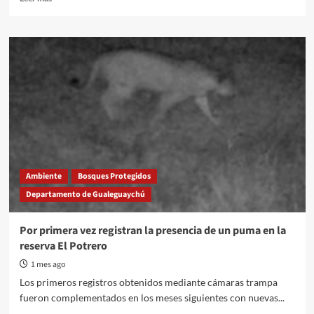
more
about
Rescatan
una
comadreja
enana
y
la
liberan
en
la
Reserva
“Las
Ambiente
Bosques Protegidos
Piedras”
Departamento de Gualeguaychú
Por primera vez registran la presencia de un puma en la
reserva El Potrero
1 mes ago
Los primeros registros obtenidos mediante cámaras trampa
fueron complementados en los meses siguientes con nuevas...