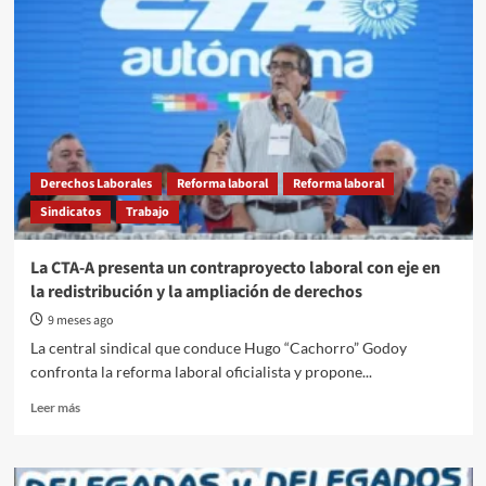
Derechos Laborales
Reforma laboral
Reforma laboral
Sindicatos
Trabajo
La CTA-A presenta un contraproyecto laboral con eje en
la redistribución y la ampliación de derechos
9 meses ago
La central sindical que conduce Hugo “Cachorro” Godoy
confronta la reforma laboral oficialista y propone...
Read
Leer más
more
about
La