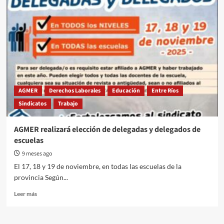
CTA-
A
presenta
un
contraproyecto
laboral
con
eje
en
la
AGMER
Derechos Laborales
Educación
Entre Ríos
redistribución
Sindicatos
Trabajo
y
la
ampliación
AGMER realizará elección de delegadas y delegados de
de
escuelas
derechos
9 meses ago
El 17, 18 y 19 de noviembre, en todas las escuelas de la
provincia Según...
Read
Leer más
more
about
AGMER