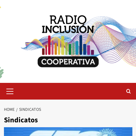
Skip
to
content
Primary
Menu
HOME
SINDICATOS
Sindicatos