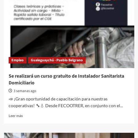
Empleo
Gualeguaychú - Pueblo Belgrano
Se realizará un curso gratuito de Instalador Sanitarista
Domiciliario
3 semanas ago
📣 ¡Gran oportunidad de capacitación para nuestras
cooperativas! 🔧💧 Desde FECOOTRER, en conjunto con el...
Read
Leer más
more
about
Se