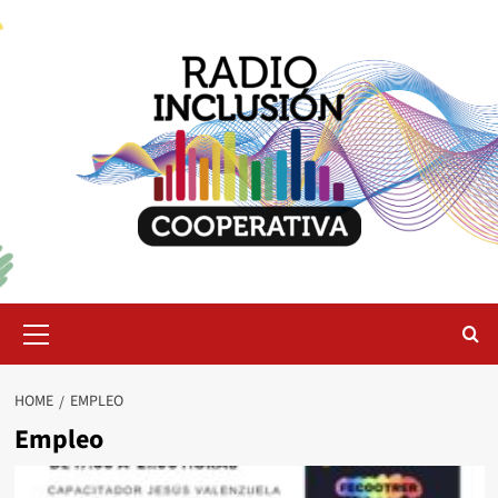
Skip
to
content
Primary
Menu
HOME
EMPLEO
Empleo