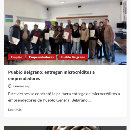
de
la
Argentina
Empleo
Emprendedores
Pueblo Belgrano
Pueblo Belgrano: entregan microcréditos a
emprendedores
2 meses ago
Este viernes se concretó la primera entrega de microcréditos a
emprendedores de Pueblo General Belgrano,...
Read
Leer más
more
about
Pueblo