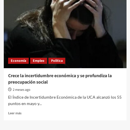
Belgrano:
entregan
microcréditos
a
emprendedores
Economía
Empleo
Política
Crece la incertidumbre económica y se profundiza la
preocupación social
2 meses ago
El Índice de Incertidumbre Económica de la UCA alcanzó los 55
puntos en mayo y...
Read
Leer más
more
about
Crece