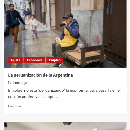
realizará
un
curso
gratuito
de
Instalador
Sanitarista
Domiciliario
Ajuste
Economía
Empleo
La peruanización de la Argentina
1 mes ago
El gobierno está “peruanizando” la economía, para basarla en el
cordón andino y el campo,...
Read
Leer más
more
about
La
peruanización