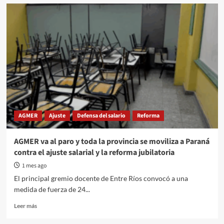
Entre
Ríos:
Media
sanción
en
el
Senado
para
la
polémica
reforma
jubilatoria
AGMER
Ajuste
Defensa del salario
Reforma
de
Frigerio
AGMER va al paro y toda la provincia se moviliza a Paraná
contra el ajuste salarial y la reforma jubilatoria
1 mes ago
El principal gremio docente de Entre Ríos convocó a una
medida de fuerza de 24...
Read
Leer más
more
about