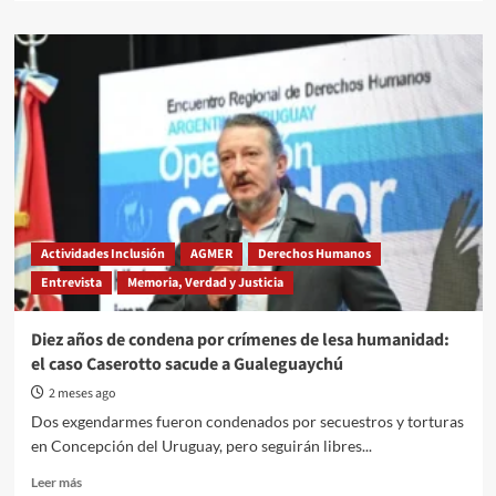
about
Paro
docente
en
Entre
Ríos:
Agmer
y
AMET
se
movilizan
este
Actividades Inclusión
AGMER
Derechos Humanos
miércoles
Entrevista
Memoria, Verdad y Justicia
Diez años de condena por crímenes de lesa humanidad:
el caso Caserotto sacude a Gualeguaychú
2 meses ago
Dos exgendarmes fueron condenados por secuestros y torturas
en Concepción del Uruguay, pero seguirán libres...
Read
Leer más