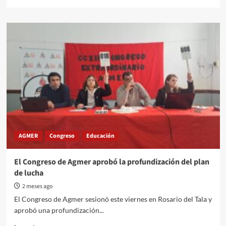
more
about
LA
ESI
NO
PUEDE
ESTAR
EN
PAUSA
AGMER
Congreso
Educación
El Congreso de Agmer aprobó la profundización del plan
de lucha
2 meses ago
El Congreso de Agmer sesionó este viernes en Rosario del Tala y
aprobó una profundización...
Read