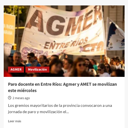
AGMER
va
al
paro
y
toda
la
provincia
se
moviliza
a
Paraná
AGMER
Movilización
contra
el
ajuste
Paro docente en Entre Ríos: Agmer y AMET se movilizan
salarial
este miércoles
y
la
2 meses ago
reforma
Los gremios mayoritarios de la provincia convocaron a una
jubilatoria
jornada de paro y movilización el...
Read
Leer más
more