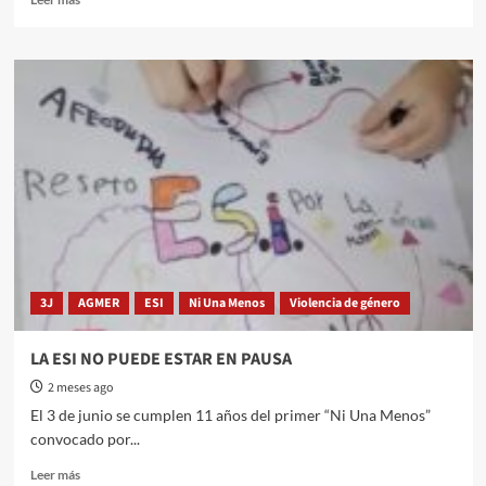
more
about
Multisectorial
Gualeguaychú
presentó
un
proyecto
de
rechazo
a
la
reforma
previsional
en
3J
AGMER
ESI
Ni Una Menos
Violencia de género
el
HCD
LA ESI NO PUEDE ESTAR EN PAUSA
2 meses ago
El 3 de junio se cumplen 11 años del primer “Ni Una Menos”
convocado por...
Read
Leer más