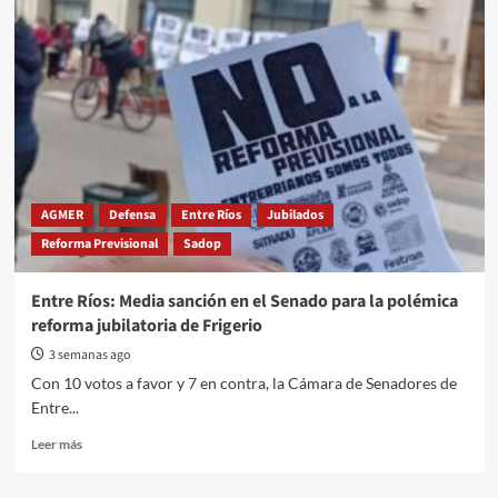
“Es
una
falacia
que
no
se
vayan
a
ver
afectados
AGMER
Defensa
Entre Ríos
Jubilados
los
Reforma Previsional
Sadop
jubilados
actuales”
Entre Ríos: Media sanción en el Senado para la polémica
reforma jubilatoria de Frigerio
3 semanas ago
Con 10 votos a favor y 7 en contra, la Cámara de Senadores de
Entre...
Read
Leer más
more
about