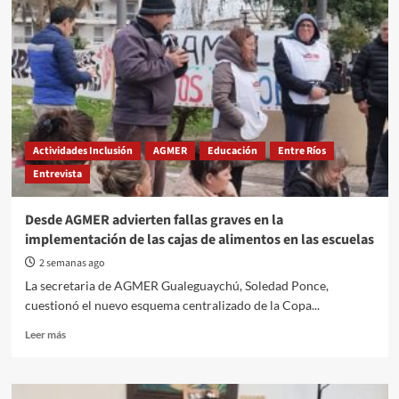
Actividades Inclusión
AGMER
Educación
Entre Ríos
Entrevista
Desde AGMER advierten fallas graves en la
implementación de las cajas de alimentos en las escuelas
2 semanas ago
La secretaria de AGMER Gualeguaychú, Soledad Ponce,
cuestionó el nuevo esquema centralizado de la Copa...
Read
Leer más
more
about
Desde