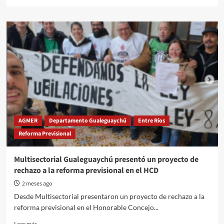
more
about
Diez
años
de
condena
por
crímenes
de
lesa
humanidad:
el
caso
AGMER
Departamento Gualeguaychú
Entre Ríos
Caserotto
Reforma Previsional
sacude
a
Gualeguaychú
Multisectorial Gualeguaychú presentó un proyecto de
rechazo a la reforma previsional en el HCD
2 meses ago
Desde Multisectorial presentaron un proyecto de rechazo a la
reforma previsional en el Honorable Concejo...
Read
Leer más