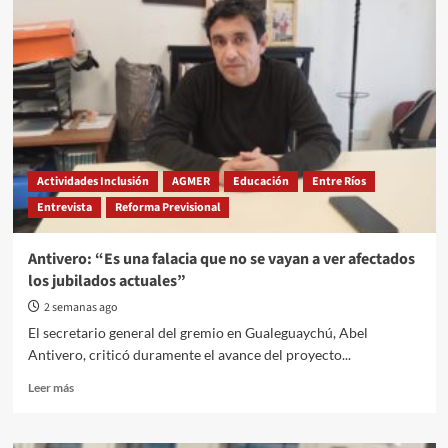
AGMER
advierten
fallas
graves
en
la
implementación
de
las
cajas
Actividades Inclusión
AGMER
Educación
Entre Ríos
de
Entrevista
Reforma Previsional
alimentos
en
las
Antivero: “Es una falacia que no se vayan a ver afectados
escuelas
los jubilados actuales”
2 semanas ago
El secretario general del gremio en Gualeguaychú, Abel
Antivero, criticó duramente el avance del proyecto...
Read
Leer más
more
about
Antivero: