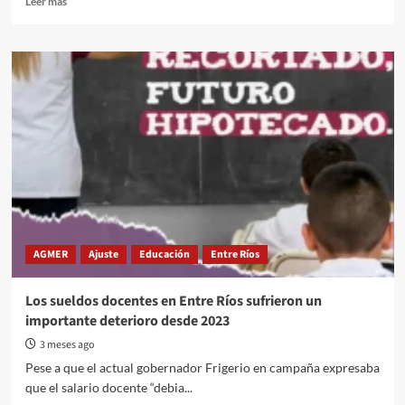
Leer más
more
about
El
Congreso
de
Agmer
aprobó
la
profundización
del
plan
de
lucha
AGMER
Ajuste
Educación
Entre Ríos
Los sueldos docentes en Entre Ríos sufrieron un
importante deterioro desde 2023
3 meses ago
Pese a que el actual gobernador Frigerio en campaña expresaba
que el salario docente “debia...