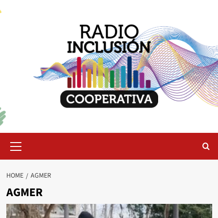
Skip
to
content
Primary
Menu
HOME
AGMER
AGMER