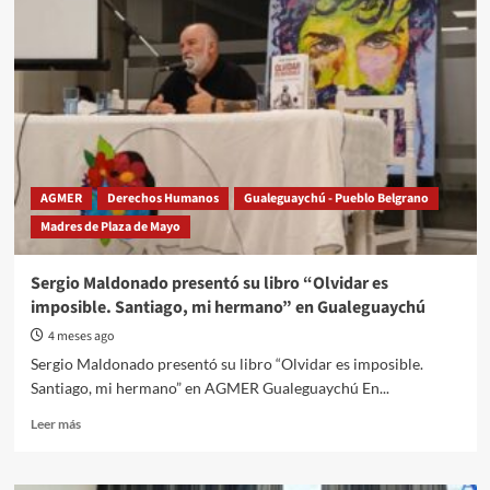
Taty
Almeida,
referente
histórica
de
Madres
de
Plaza
de
Mayo
AGMER
Derechos Humanos
Gualeguaychú - Pueblo Belgrano
Madres de Plaza de Mayo
Sergio Maldonado presentó su libro “Olvidar es
imposible. Santiago, mi hermano” en Gualeguaychú
4 meses ago
Sergio Maldonado presentó su libro “Olvidar es imposible.
Santiago, mi hermano” en AGMER Gualeguaychú En...
Read
Leer más
more
about
Sergio