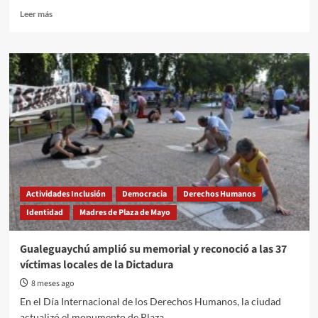
Read
Leer más
more
about
Se
realizó
la
primera
Caravana
Náutica
por
la
Memoria
en
el
Actividades Inclusión
Democracia
Derechos Humanos
Río
Identidad
Madres de Plaza de Mayo
Gualeguaychú
Gualeguaychú amplió su memorial y reconoció a las 37
víctimas locales de la Dictadura
8 meses ago
En el Día Internacional de los Derechos Humanos, la ciudad
actualizó el monumento de Plaza...