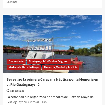
en
Read
Leer más
el
more
marco
about
de
“La
los
patria
50
ha
años
sido
del
testigo
golpe
del
de
coraje
Estado
y
cívico-
la
militar
dignidad
de
Democracia
Gualeguaychú - Pueblo Belgrano
las
Madres de Plaza de Mayo
Memoria, Verdad y Justicia
Madres
de
Plaza
Se realizó la primera Caravana Náutica por la Memoria en
de
el Río Gualeguaychú
Mayo”
5 meses ago
La actividad fue organizada por Madres de Plaza de Mayo de
Gualeguaychú junto al Club...