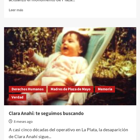
Read
Leer más
more
about
Gualeguaychú
amplió
su
memorial
y
reconoció
a
las
37
víctimas
locales
Derechos Humanos
Madres de Plaza de Mayo
Memoria
de
Verdad
la
Dictadura
Clara Anahí: te seguimos buscando
8 meses ago
A casi cinco décadas del operativo en La Plata, la desaparición
de Clara Anahí sigue...