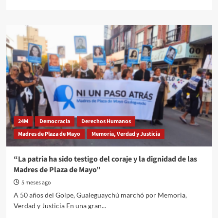
more
about
Se
llevó
a
cabo
en
el
salón
de
actos
de
ENOVA
24M
Democracia
Derechos Humanos
la
Madres de Plaza de Mayo
Memoria, Verdad y Justicia
charla
organizada
por
“La patria ha sido testigo del coraje y la dignidad de las
Madres
Madres de Plaza de Mayo”
de
Plaza
5 meses ago
de
A 50 años del Golpe, Gualeguaychú marchó por Memoria,
Mayo
Verdad y Justicia En una gran...
Gualeguaychú