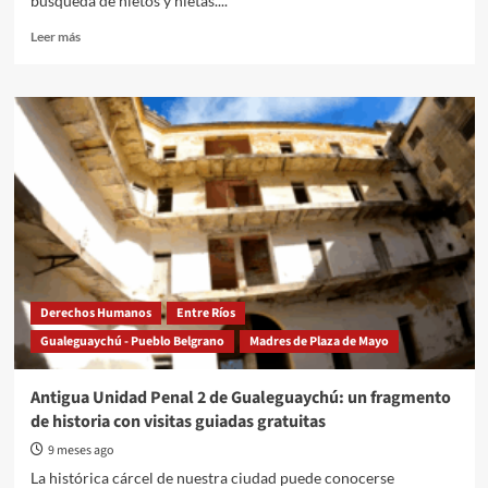
búsqueda de nietos y nietas....
Read
Leer más
more
about
Se
presentó
en
Concepción
del
Uruguay
la
Red
por
el
Derecho
Derechos Humanos
Entre Ríos
a
Gualeguaychú - Pueblo Belgrano
Madres de Plaza de Mayo
la
Identidad
Antigua Unidad Penal 2 de Gualeguaychú: un fragmento
de historia con visitas guiadas gratuitas
9 meses ago
La histórica cárcel de nuestra ciudad puede conocerse