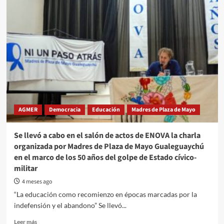
Maldonado
presentó
su
libro
“Olvidar
es
imposible.
Santiago,
mi
hermano”
en
AGMER
Democracia
Educación
Madres de Plaza de Mayo
Gualeguaychú
Se llevó a cabo en el salón de actos de ENOVA la charla
organizada por Madres de Plaza de Mayo Gualeguaychú
en el marco de los 50 años del golpe de Estado cívico-
militar
4 meses ago
“La educación como recomienzo en épocas marcadas por la
indefensión y el abandono” Se llevó...
Read
Leer más