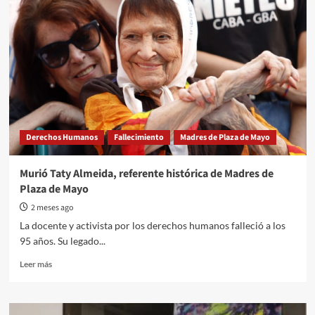
Derechos Humanos
Fallecimiento
Madres de Plaza de Mayo
Murió Taty Almeida, referente histórica de Madres de
Plaza de Mayo
2 meses ago
La docente y activista por los derechos humanos falleció a los
95 años. Su legado...
Read
Leer más
more
about
Murió