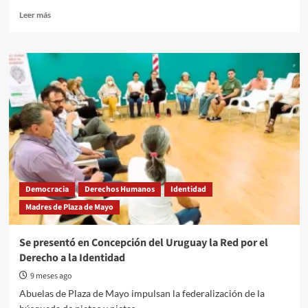
Read
Leer más
more
about
Clara
Anahí:
te
seguimos
buscando
Democracia
Derechos Humanos
Identidad
Madres de Plaza de Mayo
Se presentó en Concepción del Uruguay la Red por el
Derecho a la Identidad
9 meses ago
Abuelas de Plaza de Mayo impulsan la federalización de la