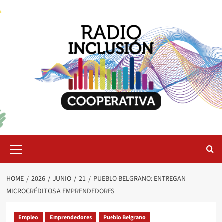
Skip
to
content
Primary
Menu
HOME
2026
JUNIO
21
PUEBLO BELGRANO: ENTREGAN
MICROCRÉDITOS A EMPRENDEDORES
Empleo
Emprendedores
Pueblo Belgrano