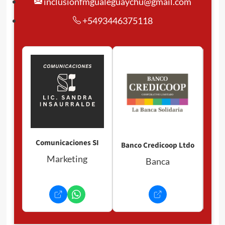
inclusionfmgualeguaychu@gmail.com
+5493446375118
Pan
P
Comunicaciones SI
Banco Credicoop Ltdo
Marketing
Banca