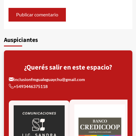
Auspiciantes
¿Querés salir en este espacio?
inclusionfmgualeguaychu@gmail.com
+5493446375118