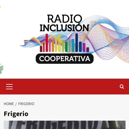
Skip
to
content
Primary
Menu
HOME
FRIGERIO
Frigerio