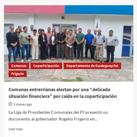
Papelón:
el
ministro
Bernaudo
salió
a
defender
los
cotos
de
caza
Comunas
Coparticipación
Departamento de Gualeguaychú
y
Frigerio
la
matanza
por
Comunas entrerrianas alertan por una “delicada
diversión
situación financiera” por caída en la coparticipación
de
aves
3 meses ago
autóctonas
La Liga de Presidentes Comunales del PJ presentó un
y
documento al gobernador Rogelio Frigerio en...
recibió
duras
Read
Leer más
críticas
more