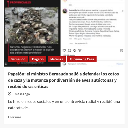
previsional
y
crisis
laboral:
el
PC
denuncia
“saqueo”
en
Entre
Ríos
Bernaudo
Frigerio
Matanza
Turismo de Caza
Papelón: el ministro Bernaudo salió a defender los cotos
de caza y la matanza por diversión de aves autóctonas y
recibió duras críticas
3 meses ago
Lo hizo en redes sociales y en una entrevista radial y recibió una
catarata de...
Read
Leer más
more
about