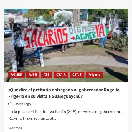
about
Comunas
entrerrianas
alertan
por
una
“delicada
situación
financiera”
por
caída
en
la
AGMER
AJER
ATE
CTA-A
CTA-T
Frigerio
coparticipación
¿Qué dice el petitorio entregado al gobernador Rogelio
Frigerio en su visita a Gualeguaychú?
3 meses ago
En la plaza del Barrio Eva Perón (348), mientras el gobernador
Rogelio Frigerio, junto al...
Read
Leer más