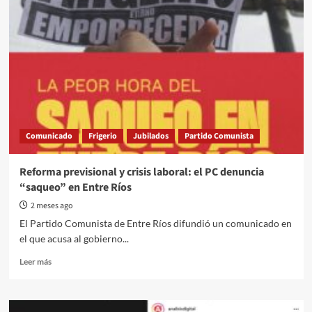
Comunicado
Frigerio
Jubilados
Partido Comunista
Reforma previsional y crisis laboral: el PC denuncia
“saqueo” en Entre Ríos
2 meses ago
El Partido Comunista de Entre Ríos difundió un comunicado en
el que acusa al gobierno...
Read
Leer más
more
about
Reforma