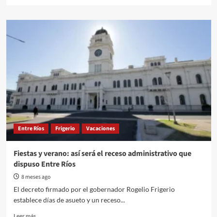
more
about
¿Qué
dice
el
petitorio
entregado
al
gobernador
Rogelio
Frigerio
en
su
visita
Entre Ríos
Frigerio
Vacaciones
a
Gualeguaychú?
Fiestas y verano: así será el receso administrativo que
dispuso Entre Ríos
8 meses ago
El decreto firmado por el gobernador Rogelio Frigerio
establece días de asueto y un receso...
Read
Leer más