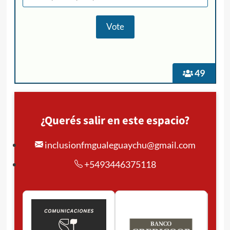
49
¿Querés salir en este espacio?
inclusionfmgualeguaychu@gmail.com
+5493446375118