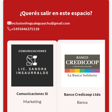
¿Querés salir en este espacio?
inclusionfmgualeguaychu@gmail.com
+5493446375118
Comunicaciones SI
Banco Credicoop Ltdo
Marketing
Banca