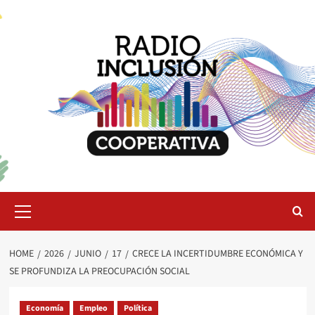
Skip
to
content
Primary
Menu
HOME
2026
JUNIO
17
CRECE LA INCERTIDUMBRE ECONÓMICA Y
SE PROFUNDIZA LA PREOCUPACIÓN SOCIAL
Economía
Empleo
Política