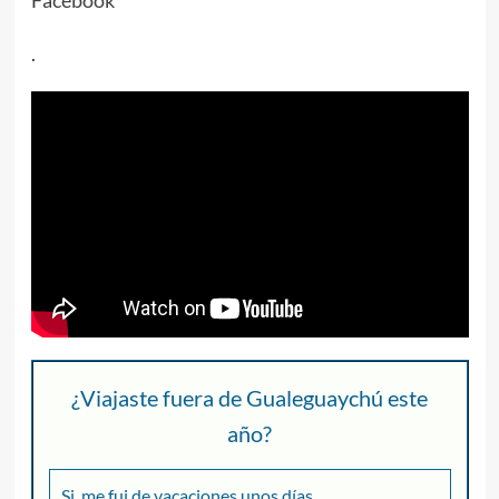
.
¿Viajaste fuera de Gualeguaychú este
año?
Si, me fui de vacaciones unos días