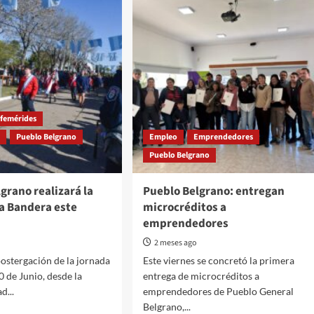
femérides
s
Pueblo Belgrano
Empleo
Emprendedores
Pueblo Belgrano
grano realizará la
Pueblo Belgrano: entregan
la Bandera este
microcréditos a
emprendedores
2 meses ago
postergación de la jornada
Este viernes se concretó la primera
0 de Junio, desde la
entrega de microcréditos a
d...
emprendedores de Pueblo General
Belgrano,...