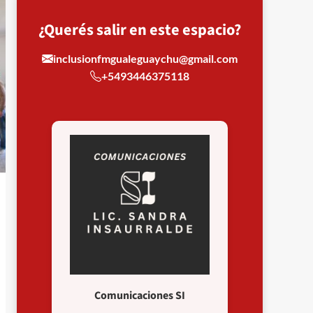
¿Querés salir en este espacio?
inclusionfmgualeguaychu@gmail.com
+5493446375118
Comunicaciones SI