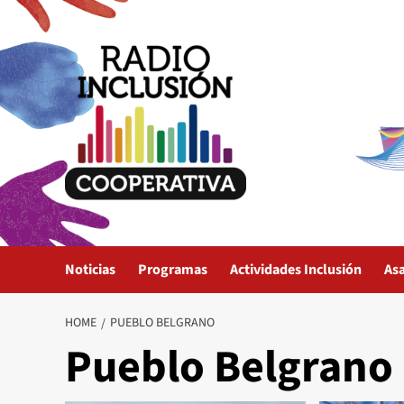
Skip
to
content
Noticias
Programas
Actividades Inclusión
As
HOME
PUEBLO BELGRANO
Pueblo Belgrano