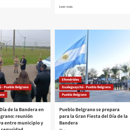
Read
Leer más
more
o
about
ano
Pueblo
ará
Belgrano:
entregan
microcréditos
a
emprendedores
ra
o
Efemérides
 - Pueblo Belgrano
Gualeguaychú - Pueblo Belgrano
ano
Pueblo Belgrano
 Día de la Bandera en
Pueblo Belgrano se prepara
lgrano: reunión
para la Gran Fiesta del Día de la
va entre municipio y
Bandera
e seguridad