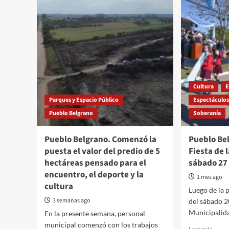
Cultura
E
Parques y Espacio Público
Espectáculo
Pueblo Belgrano
Soberanía
Pueblo Belgrano. Comenzó la
Pueblo Bel
puesta el valor del predio de 5
Fiesta de 
hectáreas pensado para el
sábado 27
encuentro, el deporte y la
1 mes ago
cultura
Luego de la 
3 semanas ago
del sábado 2
Municipalida
En la presente semana, personal
municipal comenzó con los trabajos
Read