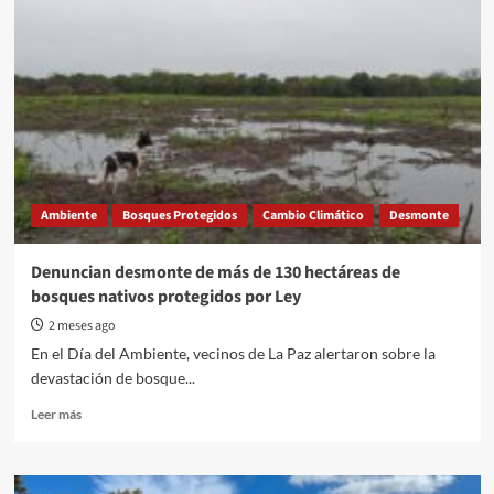
Ambiente
Bosques Protegidos
Cambio Climático
Desmonte
Denuncian desmonte de más de 130 hectáreas de
bosques nativos protegidos por Ley
2 meses ago
En el Día del Ambiente, vecinos de La Paz alertaron sobre la
devastación de bosque...
Read
Leer más
more
about
Denuncian