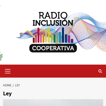
Skip
to
content
Primary
Menu
HOME
LEY
Ley