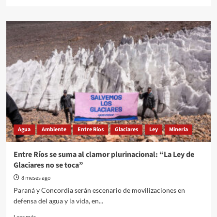
more
about
El
PJ
entrerriano
adhiere
y
convoca
a
la
movilización
de
la
CGT
Agua
Ambiente
Entre Ríos
Glaciares
Ley
Mineria
contra
la
reforma
Entre Ríos se suma al clamor plurinacional: “La Ley de
laboral
Glaciares no se toca”
8 meses ago
Paraná y Concordia serán escenario de movilizaciones en
defensa del agua y la vida, en...
Read
Leer más