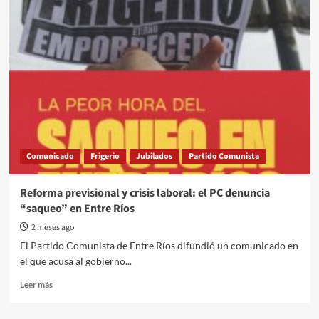
cheque
en
blanco
contra
los
trabajadores”:
AJER
cuestionó
la
reforma
previsional
Comunicado
Frigerio
Jubilados
Partido Comunista
en
Entre
Ríos
Reforma previsional y crisis laboral: el PC denuncia
“saqueo” en Entre Ríos
2 meses ago
El Partido Comunista de Entre Ríos difundió un comunicado en
el que acusa al gobierno...
Read
Leer más
more
about