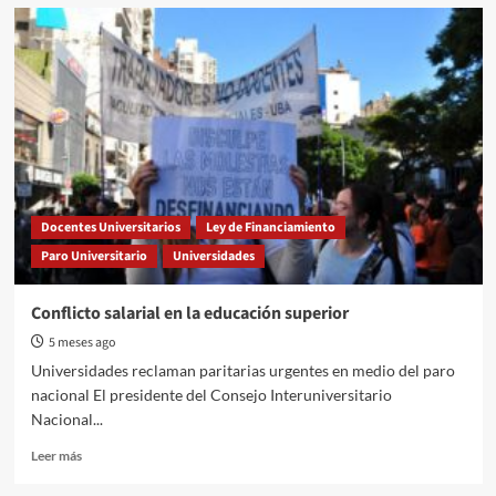
Reforma
previsional
y
crisis
laboral:
el
PC
denuncia
“saqueo”
en
Entre
Docentes Universitarios
Ley de Financiamiento
Ríos
Paro Universitario
Universidades
Conflicto salarial en la educación superior
5 meses ago
Universidades reclaman paritarias urgentes en medio del paro
nacional El presidente del Consejo Interuniversitario
Nacional...
Read
Leer más
more
about