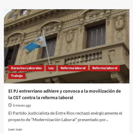
about
Delito
de
adulto,
pena
de
adulto:
el
Gobierno
instala
un
debate
Derechos Laborales
Ley
Reforma laboral
Reforma laboral
que
Trabajo
tensiona
derechos
y
El PJ entrerriano adhiere y convoca a la movilización de
seguridad
la CGT contra la reforma laboral
8 meses ago
El Partido Justicialista de Entre Ríos rechazó enérgicamente el
proyecto de “Modernización Laboral” presentado por...
Read
Leer más