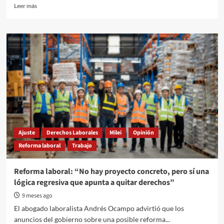
Read
Leer más
more
about
La
CTA-
A
presenta
un
contraproyecto
laboral
con
eje
en
la
Ajuste
Derechos Laborales
Milei
Opinión
redistribución
Reforma laboral
Trabajo
y
la
ampliación
Reforma laboral: “No hay proyecto concreto, pero sí una
de
lógica regresiva que apunta a quitar derechos”
derechos
9 meses ago
El abogado laboralista Andrés Ocampo advirtió que los
anuncios del gobierno sobre una posible reforma...