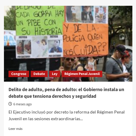
Conflicto
salarial
en
la
educación
superior
Congreso
Debate
Ley
Régimen Penal Juvenil
Delito de adulto, pena de adulto: el Gobierno instala un
debate que tensiona derechos y seguridad
6 meses ago
El Ejecutivo incluyó por decreto la reforma del Régimen Penal
Juvenil en las sesiones extraordinarias...
Read
Leer más
more