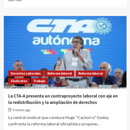
more
about
Entre
Ríos
se
suma
al
clamor
plurinacional:
“La
Ley
de
Glaciares
Derechos Laborales
Reforma laboral
Reforma laboral
no
Sindicatos
Trabajo
se
toca”
La CTA-A presenta un contraproyecto laboral con eje en
la redistribución y la ampliación de derechos
9 meses ago
La central sindical que conduce Hugo “Cachorro” Godoy
confronta la reforma laboral oficialista y propone...