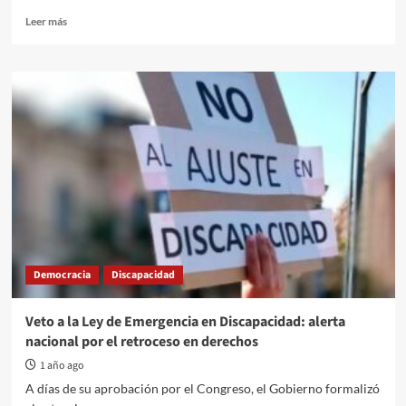
Read
Leer más
more
about
Reforma
laboral:
“No
hay
proyecto
concreto,
pero
sí
una
lógica
regresiva
que
Democracia
Discapacidad
apunta
a
quitar
Veto a la Ley de Emergencia en Discapacidad: alerta
derechos”
nacional por el retroceso en derechos
1 año ago
A días de su aprobación por el Congreso, el Gobierno formalizó