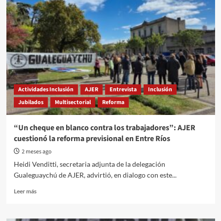
desmonte
de
más
de
130
hectáreas
de
bosques
nativos
protegidos
Actividades Inclusión
AJER
Entrevista
Inclusión
por
Jubilados
Multisectorial
Reforma
Ley
“Un cheque en blanco contra los trabajadores”: AJER
cuestionó la reforma previsional en Entre Ríos
2 meses ago
Heidi Venditti, secretaria adjunta de la delegación
Gualeguaychú de AJER, advirtió, en dialogo con este...
Read
Leer más
more
about
“Un