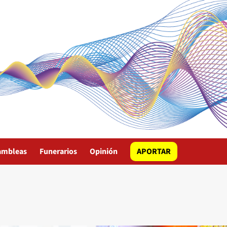
ambleas
Funerarios
Opinión
APORTAR