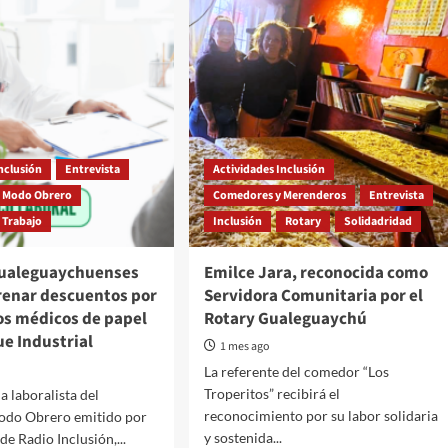
nclusión
Entrevista
Actividades Inclusión
Modo Obrero
Comedores y Merenderos
Entrevista
 Trabajo
Inclusión
Rotary
Solidadridad
ualeguaychuenses
Emilce Jara, reconocida como
frenar descuentos por
Servidora Comunitaria por el
os médicos de papel
Rotary Gualeguaychú
ue Industrial
1 mes ago
La referente del comedor “Los
Troperitos” recibirá el
a laboralista del
reconocimiento por su labor solidaria
do Obrero emitido por
y sostenida...
de Radio Inclusión,...