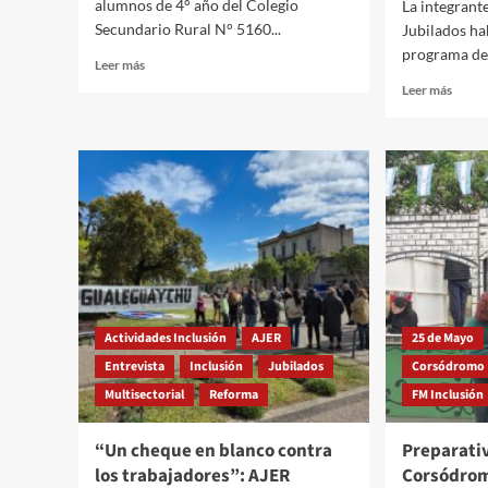
alumnos de 4° año del Colegio
La integrant
Secundario Rural N° 5160...
Jubilados h
programa de 
Read
Leer más
more
Read
Leer más
about
more
Estudiantes
about
rurales
María
crean
Góme
una
“Los
app
jubila
contra
debe
el
unir
bullying
nuest
luchas
Actividades Inclusión
AJER
25 de Mayo
Entrevista
Inclusión
Jubilados
Corsódromo
Multisectorial
Reforma
FM Inclusión
“Un cheque en blanco contra
Preparativ
los trabajadores”: AJER
Corsódrom