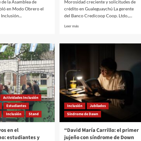
e de la Asamblea de
Morosidad creciente y solicitudes de
abló en Modo Obrero el
crédito en Gualeguaychú La gerente
Inclusión...
del Banco Credicoop Coop. Ltdo.,...
Read
Leer más
more
about
“No
z:
queremos
soltarle
dos
la
mos
mano
a
ras
la
”
gente”,
afirma
Daniela
Actividades Inclusión
Matteucci
Estudiantes
Inclusión
Jubilados
Inclusión
Stand
Síndrome de Dawn
os en el
“David María Carrillo: el primer
o: estudiantes y
jujeño con síndrome de Down