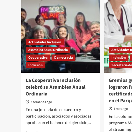
Actividades Inclusión
Asamblea Anual Ordinaria
Actividades I
Cooperativa
Democracia
Inclusión
Inclusión
Secretaría de
La Cooperativa Inclusión
Gremios g
celebró su Asamblea Anual
lograron 
Ordinaria
certificad
en el Parq
2 semanas ago
1 mes ago
En una jornada de encuentro y
participación, asociados y asociadas
En la column
aprobaron el balance del ejercicio,...
programa Mo
el streaming 
Read