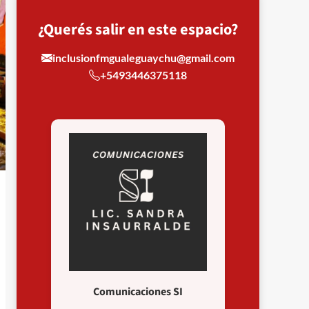
¿Querés salir en este espacio?
inclusionfmgualeguaychu@gmail.com
+5493446375118
Comunicaciones SI