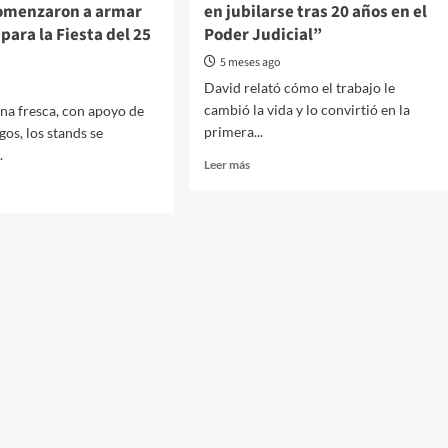
comenzaron a armar
en jubilarse tras 20 años en el
 para la Fiesta del 25
Poder Judicial”
5 meses ago
David relató cómo el trabajo le
cambió la vida y lo convirtió en la
na fresca, con apoyo de
primera...
gos, los stands se
.
Read
Leer más
more
about
“David
María
rativos
Carrillo:
el
primer
dromo:
jujeño
iantes
con
síndrome
as
de
zaron
Down
en
jubilarse
tras