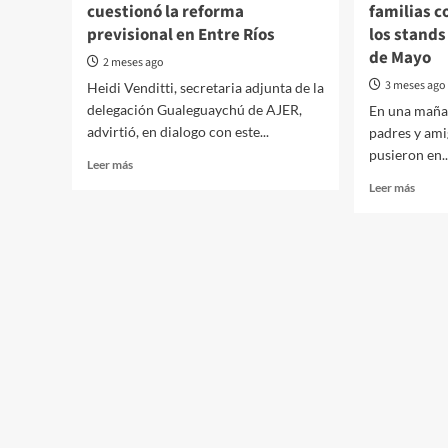
cuestionó la reforma
familias 
previsional en Entre Ríos
los stands
de Mayo
2 meses ago
3 meses ago
Heidi Venditti, secretaria adjunta de la
delegación Gualeguaychú de AJER,
En una maña
advirtió, en dialogo con este...
padres y ami
pusieron en..
Read
Leer más
more
Read
Leer más
about
more
“Un
about
cheque
Prepa
en
en
blanco
el
contra
Corsó
los
estud
trabajadores”:
y
AJER
famili
cuestionó
comen
la
a
reforma
armar
previsional
los
en