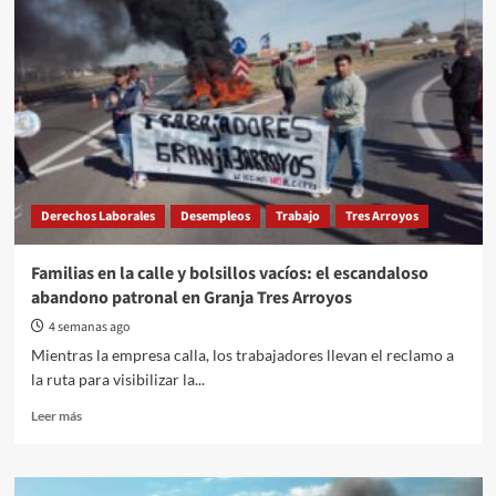
Derechos Laborales
Desempleos
Trabajo
Tres Arroyos
Familias en la calle y bolsillos vacíos: el escandaloso
abandono patronal en Granja Tres Arroyos
4 semanas ago
Mientras la empresa calla, los trabajadores llevan el reclamo a
la ruta para visibilizar la...
Read
Leer más
more
about
Familias