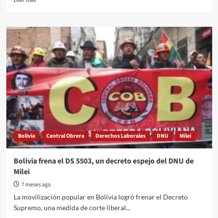
more
about
Alerta:
un
DNU
que
avanza
sobre
la
democracia
Bolivia
Central Obrera
Derechos Laborales
DNU
Milei
Bolivia frena el DS 5503, un decreto espejo del DNU de
Milei
7 meses ago
La movilización popular en Bolivia logró frenar el Decreto
Supremo, una medida de corte liberal...