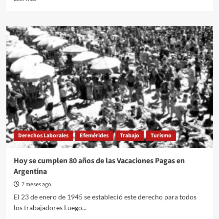
more
about
Reforma
Laboral.
Andrés
Ocampo
brindó
una
charla
informativa
Derechos Laborales
Efemérides
Trabajo
Turismo
Hoy se cumplen 80 años de las Vacaciones Pagas en
Argentina
7 meses ago
El 23 de enero de 1945 se estableció este derecho para todos
los trabajadores Luego...