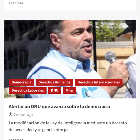
Read
Leer más
more
about
Hoy
se
cumplen
80
años
de
las
Vacaciones
Pagas
en
Argentina
Democracia
Derechos Humanos
Derechos Internacionales
Derechos Laborales
DNU
Milei
Alerta: un DNU que avanza sobre la democracia
7 meses ago
La modificación de la Ley de Inteligencia mediante un decreto
de necesidad y urgencia otorga...
Read
Leer más