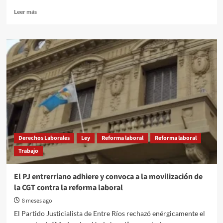
Read
Leer más
more
about
A
contramano
de
la
reforma
laboral,
el
gobierno
bonaerense
impulsa
una
Derechos Laborales
Ley
Reforma laboral
Reforma laboral
ley
Trabajo
para
trabajadores
de
El PJ entrerriano adhiere y convoca a la movilización de
apps
la CGT contra la reforma laboral
8 meses ago
El Partido Justicialista de Entre Ríos rechazó enérgicamente el