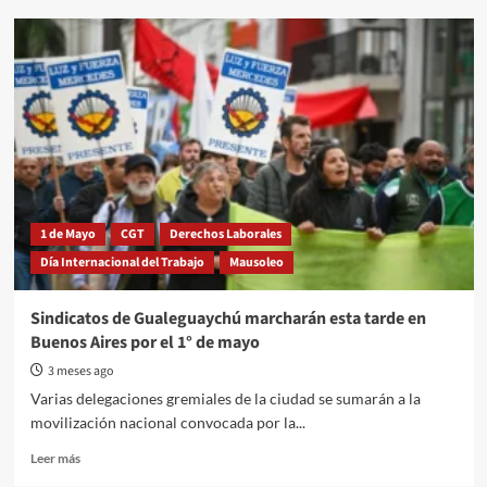
900
familias
desamparadas:
crisis
del
sector
avícola
y
tensión
en
Concepción
1 de Mayo
CGT
Derechos Laborales
del
Día Internacional del Trabajo
Mausoleo
Uruguay
Sindicatos de Gualeguaychú marcharán esta tarde en
Buenos Aires por el 1° de mayo
3 meses ago
Varias delegaciones gremiales de la ciudad se sumarán a la
movilización nacional convocada por la...
Read
Leer más
more