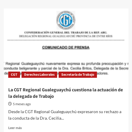
about
Sindicatos
de
Gualeguaychú
marcharán
esta
tarde
en
Buenos
Aires
por
el
1°
CGT
Derechos Laborales
Secretaría de Trabajo
de
mayo
La CGT Regional Gualeguaychú cuestiona la actuación de
la delegada de Trabajo
5 meses ago
Desde la CGT Regional Gualeguaychú expresaron su rechazo a
la conducta de la Dra. Cecilia...
Read
Leer más