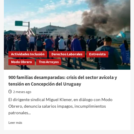
en
la
calle
y
bolsillos
vacíos:
el
escandaloso
abandono
patronal
Actividades Inclusión
Derechos Laborales
Entrevista
en
Modo Obrero
Tres Arroyos
Granja
Tres
Arroyos
900 familias desamparadas: crisis del sector avícola y
tensión en Concepción del Uruguay
2 meses ago
El dirigente sindical Miguel Klener, en diálogo con Modo
Obrero, denuncia salarios impagos, incumplimientos
patronales...
Read
Leer más
more
about