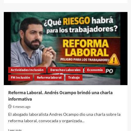
more
about
La
CGT
Regional
Gualeguaychú
cuestiona
la
actuación
de
la
delegada
de
Actividades Inclusión
Derechos Laborales
Economía
Trabajo
FM Inclusión
Reforma laboral
Trabajo
Reforma Laboral. Andrés Ocampo brindó una charla
informativa
6 meses ago
El abogado laboralista Andres Ocampo dio una charla sobre la
reforma laboral, convocada y organizada...
Read
Leer más