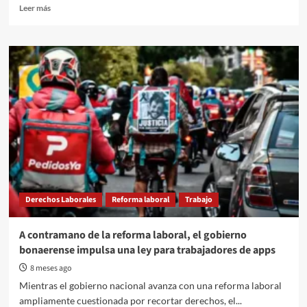
Read
Leer más
more
about
Bolivia
frena
el
DS
5503,
un
decreto
espejo
del
DNU
de
Milei
Derechos Laborales
Reforma laboral
Trabajo
A contramano de la reforma laboral, el gobierno
bonaerense impulsa una ley para trabajadores de apps
8 meses ago
Mientras el gobierno nacional avanza con una reforma laboral
ampliamente cuestionada por recortar derechos, el...