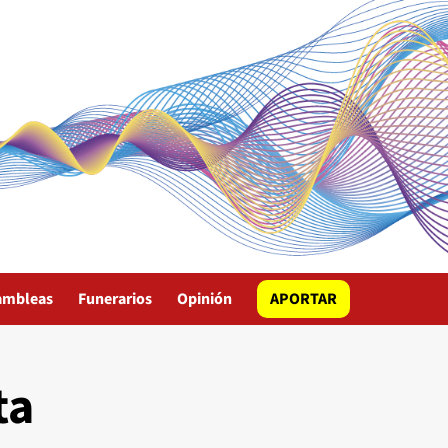
ambleas
Funerarios
Opinión
APORTAR
ta