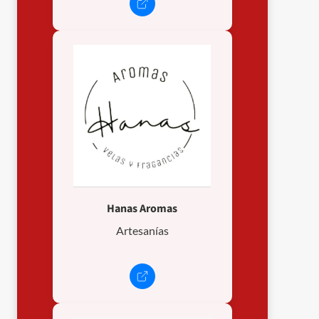
Hanas Aromas
Artesanías