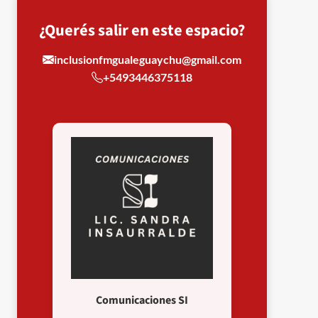
¿Querés salir en este espacio?
inclusionfmgualeguaychu@gmail.com
+5493446375118
Comunicaciones SI