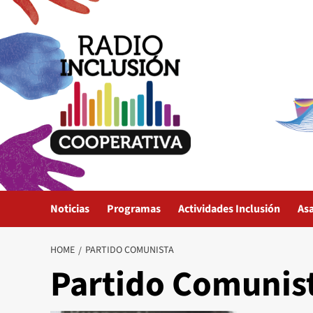
Skip
to
content
Noticias
Programas
Actividades Inclusión
As
HOME
PARTIDO COMUNISTA
Partido Comunis