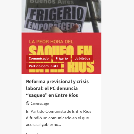
Comunicado
Frigerio
Jubilados
Partido Comunista
Reforma previsional y crisis
laboral: el PC denuncia
“saqueo” en Entre Ríos
2 meses ago
El Partido Comunista de Entre Ríos
difundió un comunicado en el que
acusa al gobierno...
Read