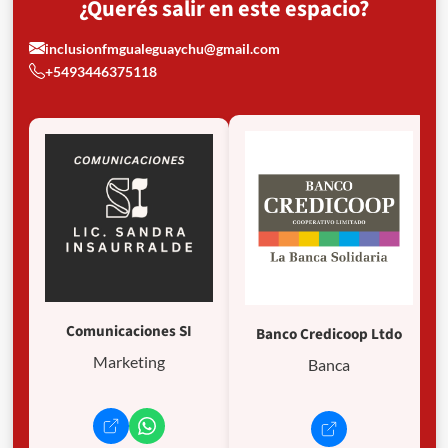
¿Querés salir en este espacio?
inclusionfmgualeguaychu@gmail.com
+5493446375118
Comunicaciones SI
Banco Credicoop Ltdo
Marketing
Banca