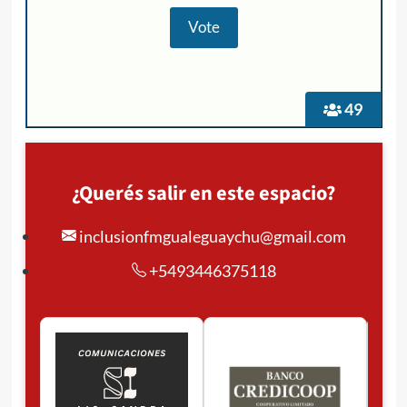
49
¿Querés salir en este espacio?
inclusionfmgualeguaychu@gmail.com
+5493446375118