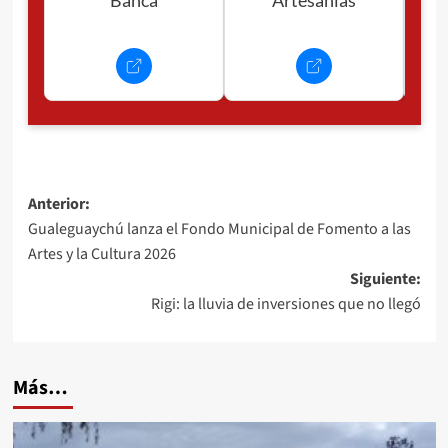
Banca
Artesanías
Navegación
Anterior:
Gualeguaychú lanza el Fondo Municipal de Fomento a las
de
Artes y la Cultura 2026
entradas
Siguiente:
Rigi: la lluvia de inversiones que no llegó
Más…