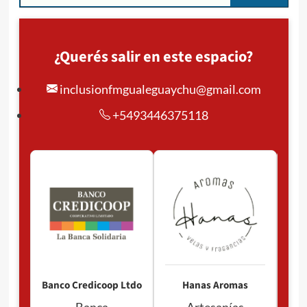
¿Querés salir en este espacio?
inclusionfmgualeguaychu@gmail.com
+5493446375118
Pan
P
Banco Credicoop Ltdo
Hanas Aromas