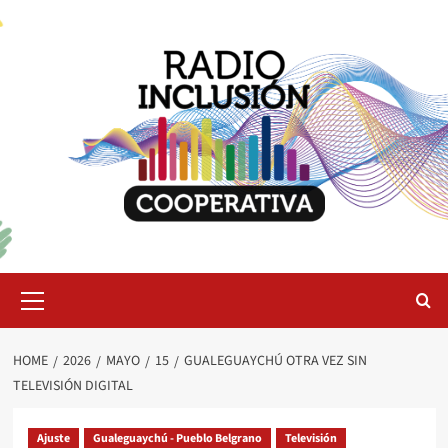
Skip
to
content
Primary
Menu
HOME
2026
MAYO
15
GUALEGUAYCHÚ OTRA VEZ SIN
TELEVISIÓN DIGITAL
Ajuste
Gualeguaychú - Pueblo Belgrano
Televisión