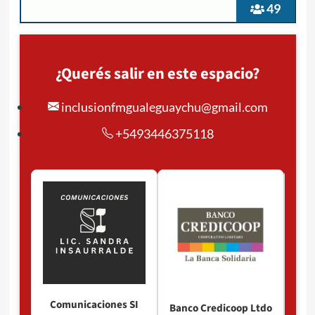
49
¿Querés salir en este espacio?
inclusionfmgualeguaychu@gmail.com
+5493446375118
Comunicaciones SI
Banco Credicoop Ltdo