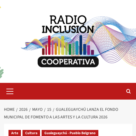
Skip
to
content
Primary
Menu
HOME
2026
MAYO
15
GUALEGUAYCHÚ LANZA EL FONDO
MUNICIPAL DE FOMENTO A LAS ARTES Y LA CULTURA 2026
Arte
Cultura
Gualeguaychú - Pueblo Belgrano