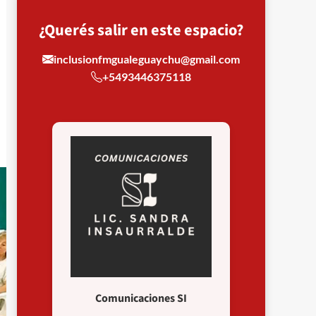
¿Querés salir en este espacio?
inclusionfmgualeguaychu@gmail.com
+5493446375118
Comunicaciones SI