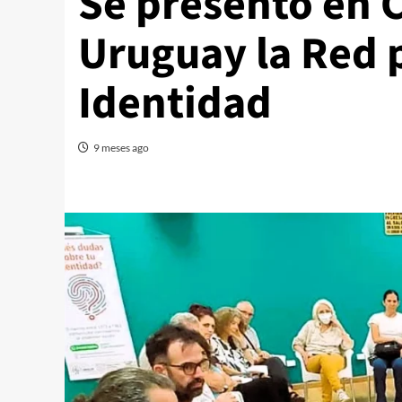
Se presentó en 
Uruguay la Red p
Identidad
9 meses ago