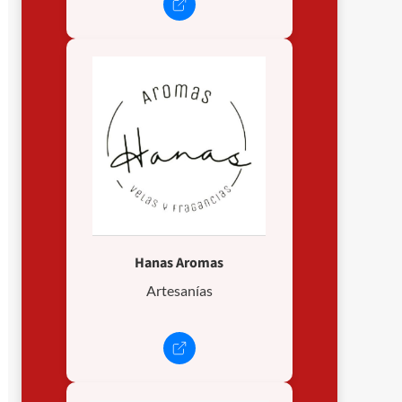
Hanas Aromas
Artesanías