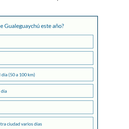
 de Gualeguaychú este año?
+
l día (50 a 100 km)
 día
Consultar
otra ciudad varios días