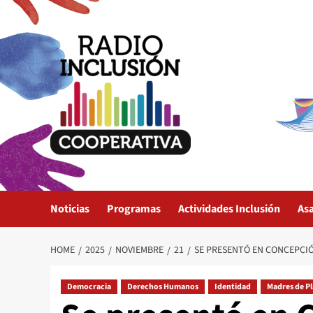
Skip
to
content
Noticias
Programas
Actividades Inclusión
As
HOME
2025
NOVIEMBRE
21
SE PRESENTÓ EN CONCEPCIÓ
Democracia
Derechos Humanos
Identidad
Madres de P