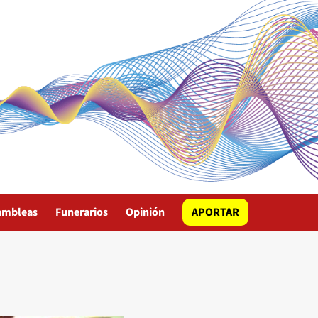
ambleas
Funerarios
Opinión
APORTAR