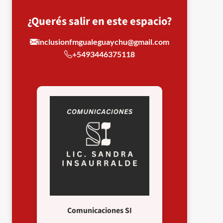
¿Querés salir en este espacio?
inclusionfmgualeguaychu@gmail.com
+5493446375118
Comunicaciones SI