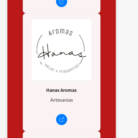
Hanas Aromas
Artesanías