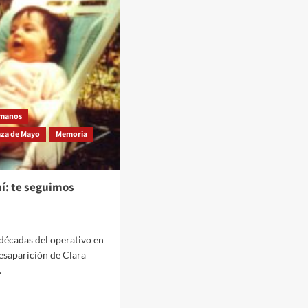
umanos
aza de Mayo
Memoria
í: te seguimos
 décadas del operativo en
desaparición de Clara
.