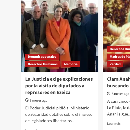
Derechos H
Denunicas penales
Madres de Pl
Derechos Humanos
Memoria
Verdad
La Justicia exige explicaciones
Clara Anah
por la visita de diputados a
buscando
represores en Ezeiza
8 meses ago
8 meses ago
A casi cinco
La Plata, la 
El Poder Judicial pidió al Ministerio
Anahí sigue..
de Seguridad detalles sobre el ingreso
de legisladores libertarios...
Read
Leer más
more
Read