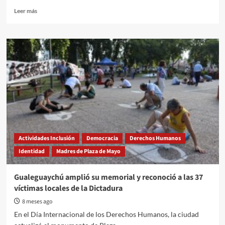
Read
Leer más
more
about
Alerta:
un
DNU
que
avanza
sobre
la
democracia
Actividades Inclusión
Democracia
Derechos Humanos
Identidad
Madres de Plaza de Mayo
Gualeguaychú amplió su memorial y reconoció a las 37
víctimas locales de la Dictadura
8 meses ago
En el Día Internacional de los Derechos Humanos, la ciudad