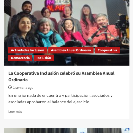
Actividades Inclusión
Asamblea Anual Ordinaria
Cooperativa
Democracia
Inclusión
La Cooperativa Inclusión celebró su Asamblea Anual
Ordinaria
1 semana ago
En una jornada de encuentro y participación, asociados y
asociadas aprobaron el balance del ejercicio,...
Read
Leer más
more
about
La