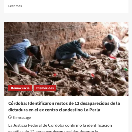
Read
Leer más
more
about
Se
conocieron
las
identidades
de
los
12
desaparecidos
identificados
de
La
Perla
Democracia
Efemérides
Córdoba: Identificaron restos de 12 desaparecidos de la
dictadura en el ex centro clandestino La Perla
5 meses ago
La Justicia Federal de Córdoba confirmó la identificación
genética de 12 personas desaparecidas durante la...