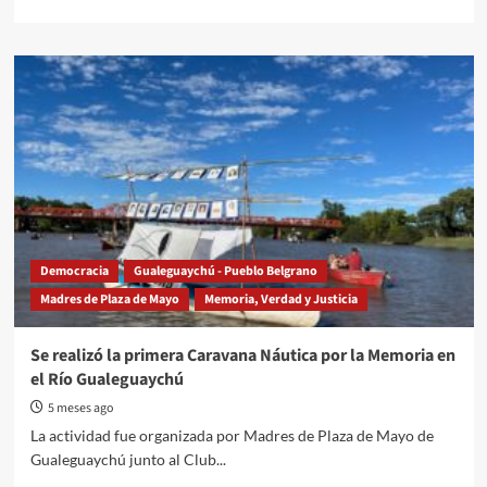
el
more
marco
about
de
“La
los
patria
50
ha
años
sido
del
testigo
golpe
del
de
coraje
Estado
y
cívico-
la
militar
dignidad
de
Democracia
Gualeguaychú - Pueblo Belgrano
las
Madres de Plaza de Mayo
Memoria, Verdad y Justicia
Madres
de
Plaza
Se realizó la primera Caravana Náutica por la Memoria en
de
el Río Gualeguaychú
Mayo”
5 meses ago
La actividad fue organizada por Madres de Plaza de Mayo de
Gualeguaychú junto al Club...