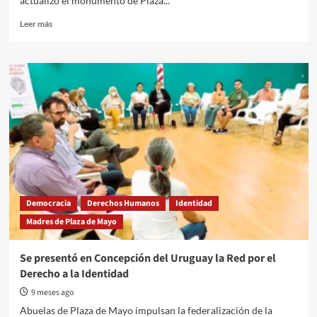
actualizó el monumento de Plaza...
Read
Leer más
more
about
Gualeguaychú
amplió
su
memorial
y
reconoció
a
las
37
víctimas
locales
Democracia
Derechos Humanos
Identidad
de
Madres de Plaza de Mayo
la
Dictadura
Se presentó en Concepción del Uruguay la Red por el
Derecho a la Identidad
9 meses ago
Abuelas de Plaza de Mayo impulsan la federalización de la