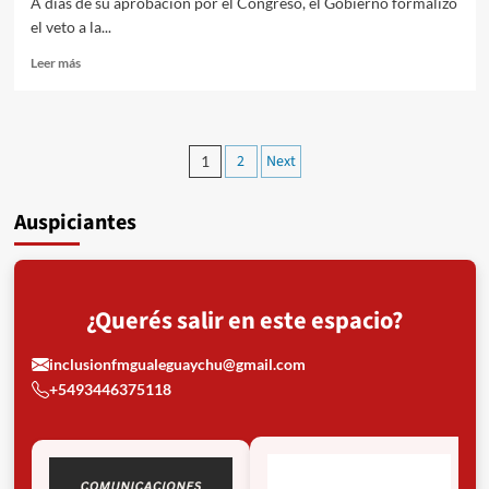
A días de su aprobación por el Congreso, el Gobierno formalizó
el veto a la...
Read
Leer más
more
about
Veto
a
Paginación
2
Next
1
la
de
Ley
de
Auspiciantes
entradas
Emergencia
en
Discapacidad:
alerta
nacional
¿Querés salir en este espacio?
por
el
inclusionfmgualeguaychu@gmail.com
retroceso
+5493446375118
en
derechos