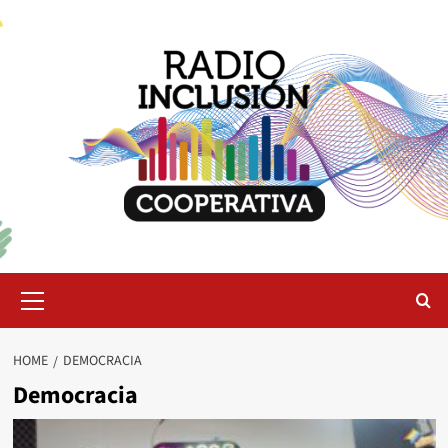
Skip
to
content
Primary
Menu
HOME
DEMOCRACIA
Democracia