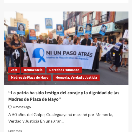
about
Se
llevó
a
cabo
en
el
salón
de
actos
de
ENOVA
24M
Democracia
Derechos Humanos
la
Madres de Plaza de Mayo
Memoria, Verdad y Justicia
charla
organizada
por
“La patria ha sido testigo del coraje y la dignidad de las
Madres
Madres de Plaza de Mayo”
de
Plaza
4 meses ago
de
A 50 años del Golpe, Gualeguaychú marchó por Memoria,
Mayo
Verdad y Justicia En una gran...
Gualeguaychú
en
Read
Leer más