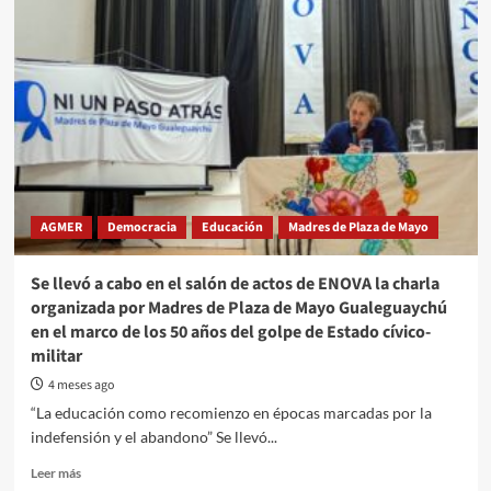
Cooperativa
Inclusión
celebró
su
Asamblea
Anual
Ordinaria
AGMER
Democracia
Educación
Madres de Plaza de Mayo
Se llevó a cabo en el salón de actos de ENOVA la charla
organizada por Madres de Plaza de Mayo Gualeguaychú
en el marco de los 50 años del golpe de Estado cívico-
militar
4 meses ago
“La educación como recomienzo en épocas marcadas por la
indefensión y el abandono” Se llevó...
Read
Leer más
more