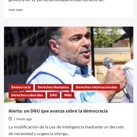
Read
Leer más
more
about
Córdoba:
Identificaron
restos
de
12
desaparecidos
de
la
dictadura
en
el
Democracia
Derechos Humanos
Derechos Internacionales
ex
Derechos Laborales
DNU
Milei
centro
clandestino
La
Alerta: un DNU que avanza sobre la democracia
Perla
7 meses ago
La modificación de la Ley de Inteligencia mediante un decreto
de necesidad y urgencia otorga...