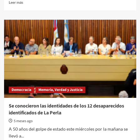
Read
Leer más
more
about
Se
realizó
la
primera
Caravana
Náutica
por
la
Memoria
en
el
Río
Democracia
Memoria, Verdad y Justicia
Gualeguaychú
Se conocieron las identidades de los 12 desaparecidos
identificados de La Perla
5 meses ago
A 50 años del golpe de estado este miércoles por la mañana se
llevó a...