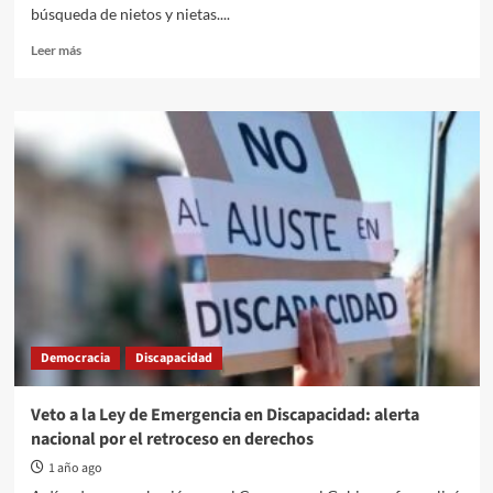
búsqueda de nietos y nietas....
Read
Leer más
more
about
Se
presentó
en
Concepción
del
Uruguay
la
Red
por
el
Derecho
a
Democracia
Discapacidad
la
Identidad
Veto a la Ley de Emergencia en Discapacidad: alerta
nacional por el retroceso en derechos
1 año ago