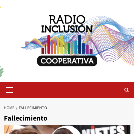
Skip
to
content
Primary
Menu
HOME
FALLECIMIENTO
Fallecimiento