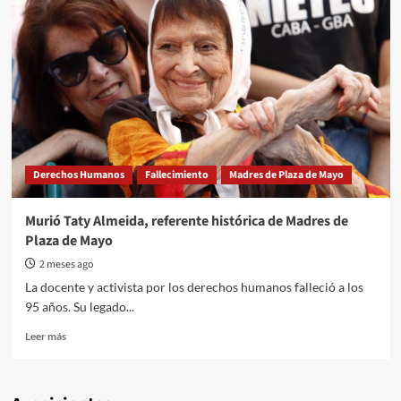
Derechos Humanos
Fallecimiento
Madres de Plaza de Mayo
Murió Taty Almeida, referente histórica de Madres de
Plaza de Mayo
2 meses ago
La docente y activista por los derechos humanos falleció a los
95 años. Su legado...
Read
Leer más
more
about
Murió