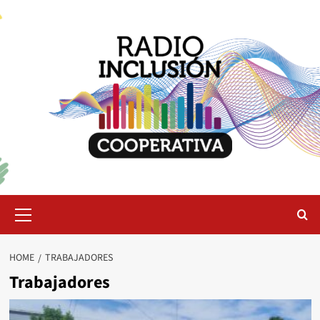
Skip
to
content
Primary
Menu
HOME
TRABAJADORES
Trabajadores