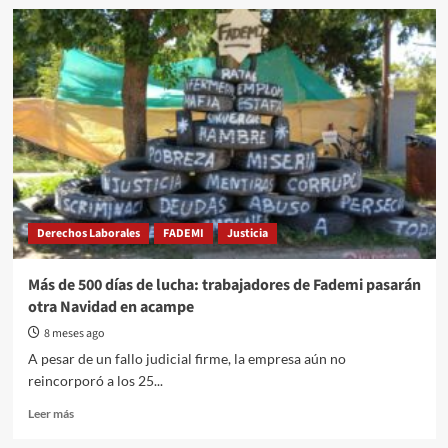
Bolivia
frena
el
DS
5503,
un
decreto
espejo
del
DNU
de
Milei
Derechos Laborales
FADEMI
Justicia
Más de 500 días de lucha: trabajadores de Fademi pasarán
otra Navidad en acampe
8 meses ago
A pesar de un fallo judicial firme, la empresa aún no
reincorporó a los 25...
Read
Leer más
more