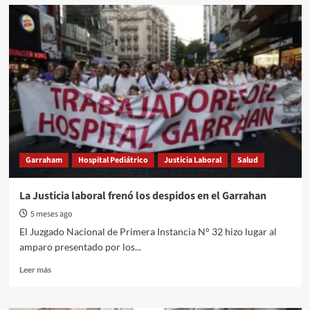
“Un
cheque
en
blanco
contra
los
trabajadores”:
AJER
cuestionó
la
reforma
previsional
Garraham
Hospital Pediátrico
Justicia Laboral
Salud
en
Entre
Ríos
La Justicia laboral frenó los despidos en el Garrahan
5 meses ago
El Juzgado Nacional de Primera Instancia N° 32 hizo lugar al
amparo presentado por los...
Read
Leer más
more
about
La