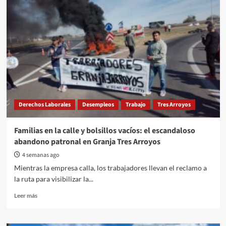
sigue
el
conflicto
de
Fademi?:
demanda
por
sueldos
adeudados
e
intimación
Derechos Laborales
Desempleos
Trabajo
Tres Arroyos
por
los
delegados
Familias en la calle y bolsillos vacíos: el escandaloso
abandono patronal en Granja Tres Arroyos
4 semanas ago
Mientras la empresa calla, los trabajadores llevan el reclamo a
la ruta para visibilizar la...
Read
Leer más
more
about
Familias