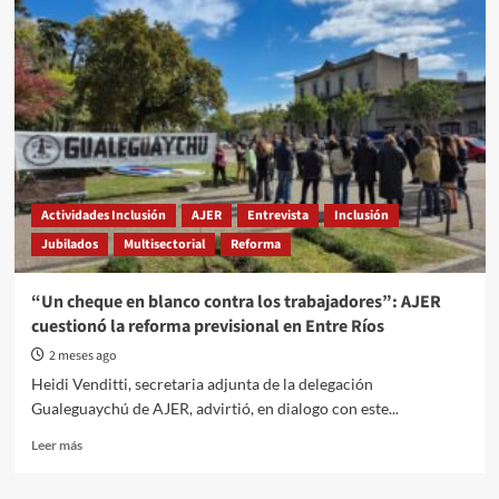
en
la
calle
y
bolsillos
vacíos:
el
escandaloso
abandono
patronal
Actividades Inclusión
AJER
Entrevista
Inclusión
en
Jubilados
Multisectorial
Reforma
Granja
Tres
Arroyos
“Un cheque en blanco contra los trabajadores”: AJER
cuestionó la reforma previsional en Entre Ríos
2 meses ago
Heidi Venditti, secretaria adjunta de la delegación
Gualeguaychú de AJER, advirtió, en dialogo con este...
Read
Leer más
more
about