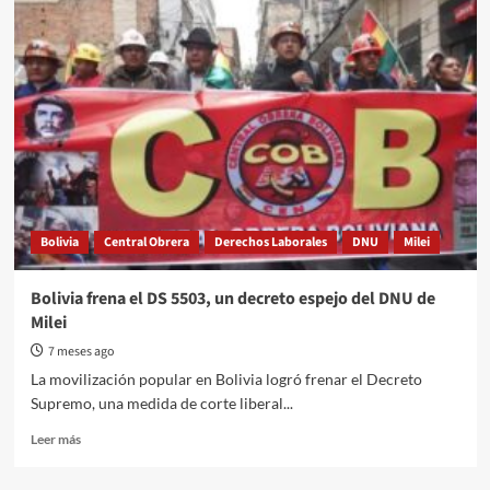
Justicia
laboral
frenó
los
despidos
en
el
Garrahan
Bolivia
Central Obrera
Derechos Laborales
DNU
Milei
Bolivia frena el DS 5503, un decreto espejo del DNU de
Milei
7 meses ago
La movilización popular en Bolivia logró frenar el Decreto
Supremo, una medida de corte liberal...
Read
Leer más
more
about