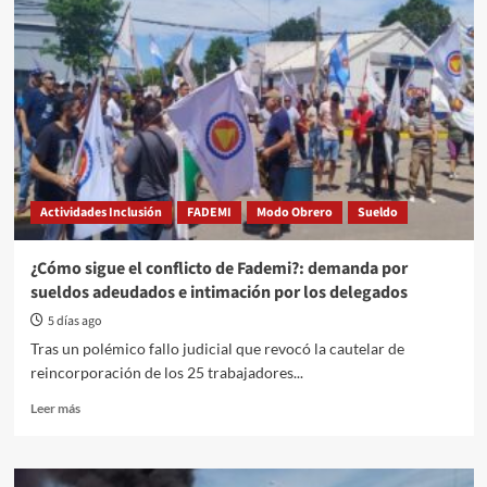
Actividades Inclusión
FADEMI
Modo Obrero
Sueldo
¿Cómo sigue el conflicto de Fademi?: demanda por
sueldos adeudados e intimación por los delegados
5 días ago
Tras un polémico fallo judicial que revocó la cautelar de
reincorporación de los 25 trabajadores...
Read
Leer más
more
about
¿Cómo