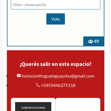
49
¿Querés salir en este espacio?
inclusionfmgualeguaychu@gmail.com
+5493446375118