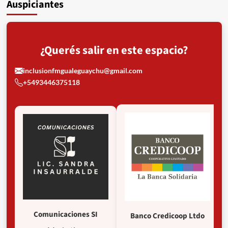
Auspiciantes
¿Querés salir en este espacio?
inclusionfmgualeguaychu@gmail.com
+5493446375118
Comunicaciones SI
Banco Credicoop Ltdo