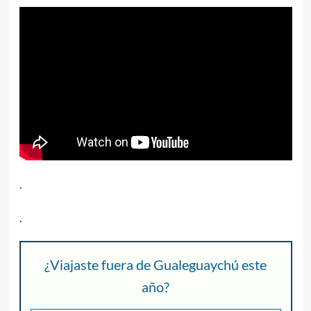
.
.
¿Viajaste fuera de Gualeguaychú este
año?