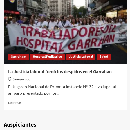
Garraham
Hospital Pediátrico
Justicia Laboral
Salud
La Justicia laboral frenó los despidos en el Garrahan
5 meses ago
El Juzgado Nacional de Primera Instancia N° 32 hizo lugar al
amparo presentado por los...
Read
Leer más
more
about
La
Auspiciantes
Justicia
laboral