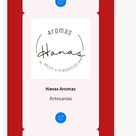
Hanas Aromas
Artesanías