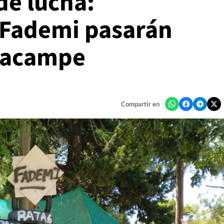
de lucha:
 Fademi pasarán
n acampe
Compartir en