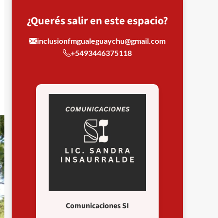
¿Querés salir en este espacio?
inclusionfmgualeguaychu@gmail.com
+5493446375118
Comunicaciones SI