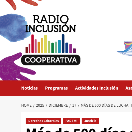
Skip
to
content
Noticias
Programas
Actividades Inclusión
As
HOME
2025
DICIEMBRE
17
MÁS DE 500 DÍAS DE LUCHA
Derechos Laborales
FADEMI
Justicia