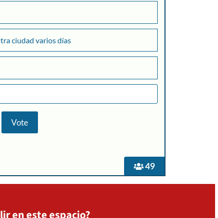
otra ciudad varios días
+
Consultar
49
lir en este espacio?