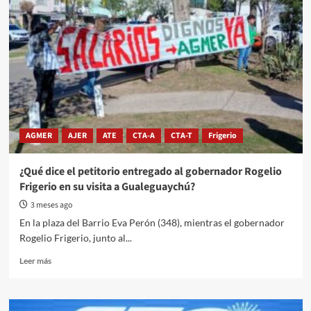
AGMER
AJER
ATE
CTA-A
CTA-T
Frigerio
¿Qué dice el petitorio entregado al gobernador Rogelio
Frigerio en su visita a Gualeguaychú?
3 meses ago
En la plaza del Barrio Eva Perón (348), mientras el gobernador
Rogelio Frigerio, junto al...
Read
Leer más
more
about
¿Qué