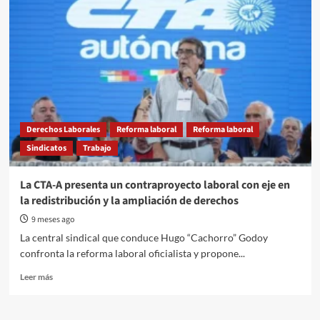
dice
el
petitorio
entregado
al
gobernador
Rogelio
Frigerio
en
su
Derechos Laborales
Reforma laboral
Reforma laboral
visita
Sindicatos
Trabajo
a
Gualeguaychú?
La CTA-A presenta un contraproyecto laboral con eje en
la redistribución y la ampliación de derechos
9 meses ago
La central sindical que conduce Hugo “Cachorro” Godoy
confronta la reforma laboral oficialista y propone...
Read
Leer más
more
about
La