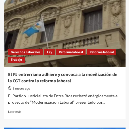
contramano
de
la
reforma
laboral,
el
gobierno
bonaerense
impulsa
una
Derechos Laborales
Ley
Reforma laboral
Reforma laboral
ley
Trabajo
para
trabajadores
de
El PJ entrerriano adhiere y convoca a la movilización de
apps
la CGT contra la reforma laboral
8 meses ago
El Partido Justicialista de Entre Ríos rechazó enérgicamente el
proyecto de “Modernización Laboral” presentado por...
Read
Leer más
more
about
El