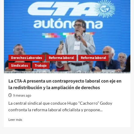
PJ
entrerriano
adhiere
y
convoca
a
la
movilización
de
la
Derechos Laborales
Reforma laboral
Reforma laboral
CGT
Sindicatos
Trabajo
contra
la
reforma
La CTA-A presenta un contraproyecto laboral con eje en
laboral
la redistribución y la ampliación de derechos
9 meses ago
La central sindical que conduce Hugo “Cachorro” Godoy
confronta la reforma laboral oficialista y propone...
Read
Leer más
more
about