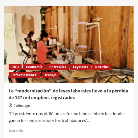
El
conflicto
en
Obras
Públicas
y
el
avance
contra
los
derechos
DNU
Economía
Entre Ríos
Ley Bases
Noticias
laborales
Reforma laboral
Trabajo
La “modernización” de leyes laborales llevó a la pérdida
de 147 mil empleos registrados
2 años ago
“El presidente nos pidió una reforma laboral histórica donde
ganen los empresarios y los trabajadores”,...
Read
Leer más
more