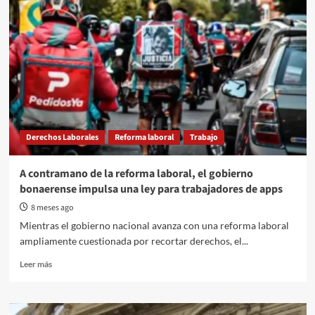
Derechos Laborales
Reforma laboral
Trabajo
A contramano de la reforma laboral, el gobierno
bonaerense impulsa una ley para trabajadores de apps
8 meses ago
Mientras el gobierno nacional avanza con una reforma laboral
ampliamente cuestionada por recortar derechos, el...
Read
Leer más
more
about
A