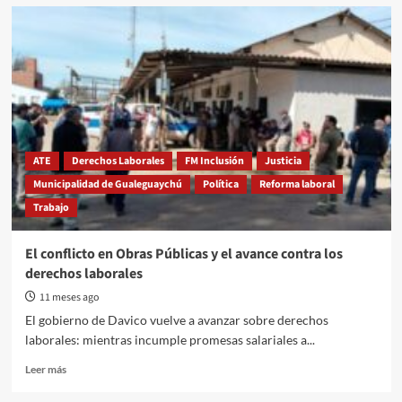
La
CTA-
A
presenta
un
contraproyecto
laboral
con
eje
en
ATE
Derechos Laborales
FM Inclusión
Justicia
la
Municipalidad de Gualeguaychú
Política
Reforma laboral
redistribución
Trabajo
y
la
ampliación
El conflicto en Obras Públicas y el avance contra los
de
derechos laborales
derechos
11 meses ago
El gobierno de Davico vuelve a avanzar sobre derechos
laborales: mientras incumple promesas salariales a...
Read
Leer más
more
about