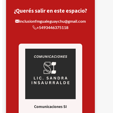
¿Querés salir en este espacio?
inclusionfmgualeguaychu@gmail.com
+5493446375118
Comunicaciones SI