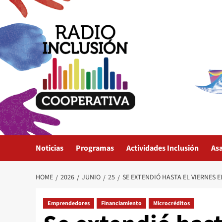
Skip
to
content
Noticias
Programas
Actividades Inclusión
As
HOME
2026
JUNIO
25
SE EXTENDIÓ HASTA EL VIERNES 
Emprendedores
Financiamiento
Microcréditos