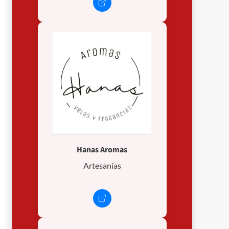
Hanas Aromas
Artesanías