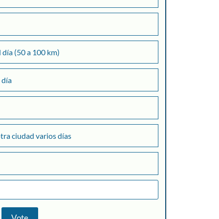
l día (50 a 100 km)
+
 día
otra ciudad varios días
Consultar