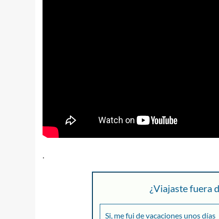
.
¿Viajaste fuera
Si, me fui de vacaciones unos días