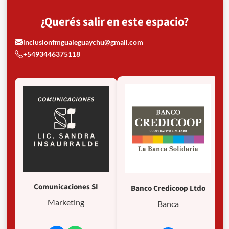
¿Querés salir en este espacio?
inclusionfmgualeguaychu@gmail.com
+5493446375118
Comunicaciones SI
Banco Credicoop Ltdo
Marketing
Banca