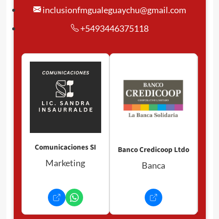
inclusionfmgualeguaychu@gmail.com
+5493446375118
Pan
P
Comunicaciones SI
Banco Credicoop Ltdo
Marketing
Banca