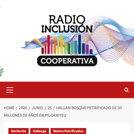
Skip
to
content
Primary
Menu
HOME
2026
JUNIO
25
HALLAN BOSQUE PETRIFICADO DE 50
MILLONES DE AÑOS EN PILCANIYEU
Bariloche
Hallazgo
Restos Petrificados