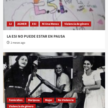
3J
AGMER
ESI
Ni Una Menos
Violencia de género
LA ESI NO PUEDE ESTAR EN PAUSA
2 meses ago
Femicidios
Mariposa
Mujer
No Violencia
Violencia de género