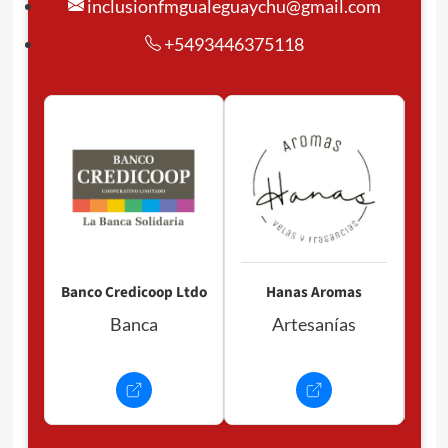
inclusionfmgualeguaychu@gmail.com
+5493446375118
Pan
P
Banco Credicoop Ltdo
Hanas Aromas
Banca
Artesanías