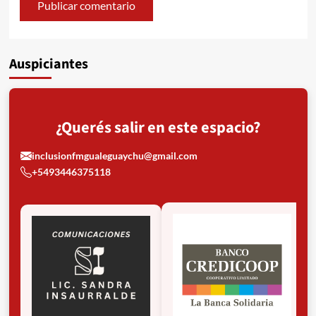
Auspiciantes
¿Querés salir en este espacio?
inclusionfmgualeguaychu@gmail.com
+5493446375118