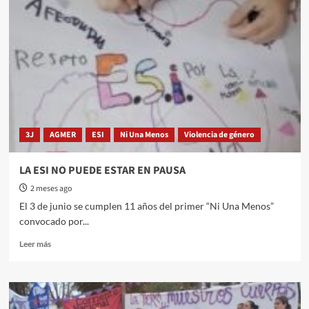
3J
AGMER
ESI
Ni Una Menos
Violencia de género
LA ESI NO PUEDE ESTAR EN PAUSA
2 meses ago
El 3 de junio se cumplen 11 años del primer “Ni Una Menos”
convocado por...
Read
Leer más
more
about
LA
ESI
NO