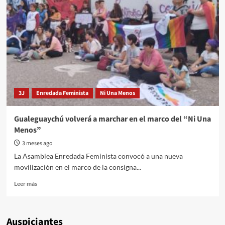
PUEDE
ESTAR
EN
PAUSA
3J
Enredada Feminista
Ni Una Menos
Gualeguaychú volverá a marchar en el marco del “Ni Una
Menos”
3 meses ago
La Asamblea Enredada Feminista convocó a una nueva
movilización en el marco de la consigna...
Read
Leer más
more
about
Gualeguaychú
Auspiciantes
volverá