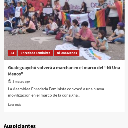
PUEDE
ESTAR
EN
PAUSA
3J
Enredada Feminista
Ni Una Menos
Gualeguaychú volverá a marchar en el marco del “Ni Una
Menos”
3 meses ago
La Asamblea Enredada Feminista convocó a una nueva
movilización en el marco de la consigna...
Read
Leer más
more
about
Gualeguaychú
Auspiciantes
volverá