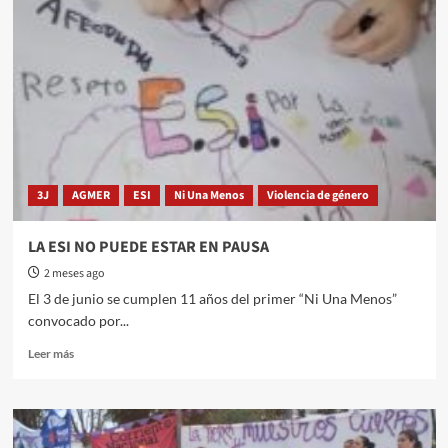
3J
AGMER
ESI
Ni Una Menos
Violencia de género
LA ESI NO PUEDE ESTAR EN PAUSA
2 meses ago
El 3 de junio se cumplen 11 años del primer “Ni Una Menos”
convocado por...
Read
Leer más
more
about
LA
ESI
NO