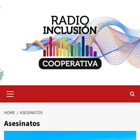
Skip
to
content
Primary
Menu
HOME
ASESINATOS
Asesinatos