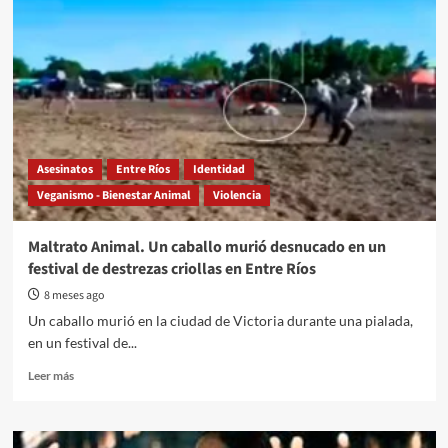
Asesinatos
Entre Ríos
Identidad
Veganismo - Bienestar Animal
Violencia
Maltrato Animal. Un caballo murió desnucado en un
festival de destrezas criollas en Entre Ríos
8 meses ago
Un caballo murió en la ciudad de Victoria durante una pialada,
en un festival de...
Read
Leer más
more
about
Maltrato