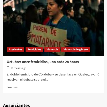
Animal.
Un
caballo
murió
desnucado
en
un
festival
de
destrezas
criollas
Asesinatos
Femicidios
Violencia
Violencia de género
en
Entre
Ríos
Octubre: once femicidios, uno cada 28 horas
10 meses ago
El doble femicidio de Córdoba y su desenlace en Gualeguaychú
reavivan el debate sobre el...
Read
Leer más
more
about
Octubre:
Auspiciantes
once