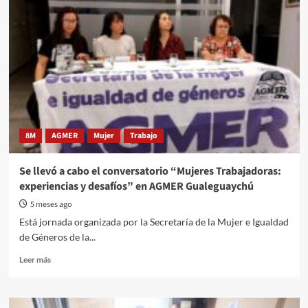
Malvinas:
Convocatoria
a
la
proyección
del
documental
Nosotras
también
estuvimos
8M
AGMER
Mujer
Trabajo
Se llevó a cabo el conversatorio “Mujeres Trabajadoras:
experiencias y desafíos” en AGMER Gualeguaychú
5 meses ago
Está jornada organizada por la Secretaría de la Mujer e Igualdad
de Géneros de la...
Read
Leer más
more
about
Se