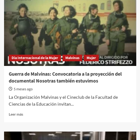
arbitraje
mundialista,
un
camino
lento
Dia Internacional de la Mujer
Malvinas
Mujer
Guerra de Malvinas: Convocatoria a la proyección del
documental Nosotras también estuvimos
5 meses ago
La Organización Malvinas y el Cineclub de la Facultad de
Ciencias de la Educación invitan...
Read
Leer más
more
about
Guerra
de