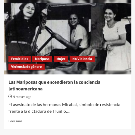
cooperativistas:
identidad,
lucha
y
reencuentro
en
FECOOTRER
Femicidios
Mariposa
Mujer
No Violencia
Violencia de género
Las Mariposas que encendieron la conciencia
latinoamericana
9 meses ago
El asesinato de las hermanas Mirabal, símbolo de resistencia
frente a la dictadura de Trujillo,...
Read
Leer más
more
about