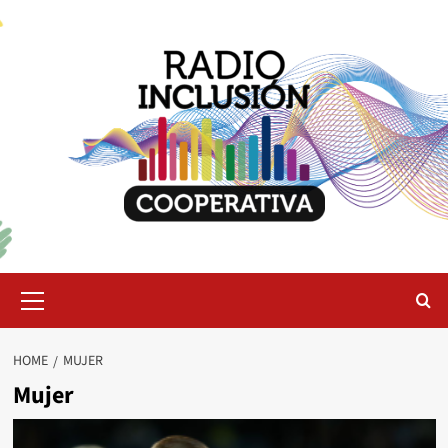
Skip
to
content
Primary
Menu
HOME
MUJER
Mujer