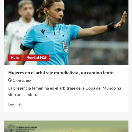
Mujer
Mundial 2026
Mujeres en el arbitraje mundialista, un camino lento
2 meses ago
La presencia femenina en el arbitraje de la Copa del Mundo ha
sido un camino...
Read
Leer más
more
about
Mujeres
en
el