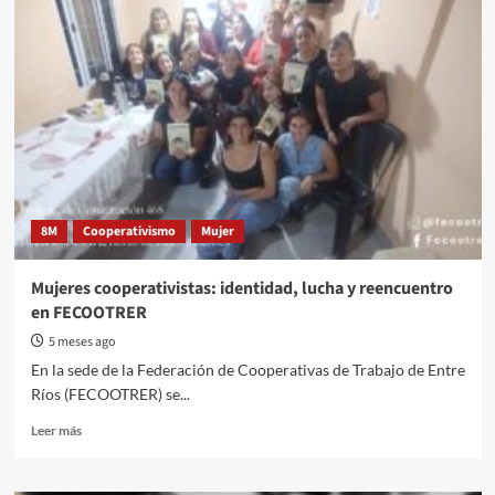
llevó
a
cabo
el
conversatorio
“Mujeres
Trabajadoras:
experiencias
y
desafíos”
en
8M
Cooperativismo
Mujer
AGMER
Gualeguaychú
Mujeres cooperativistas: identidad, lucha y reencuentro
en FECOOTRER
5 meses ago
En la sede de la Federación de Cooperativas de Trabajo de Entre
Ríos (FECOOTRER) se...
Read
Leer más
more
about
Mujeres