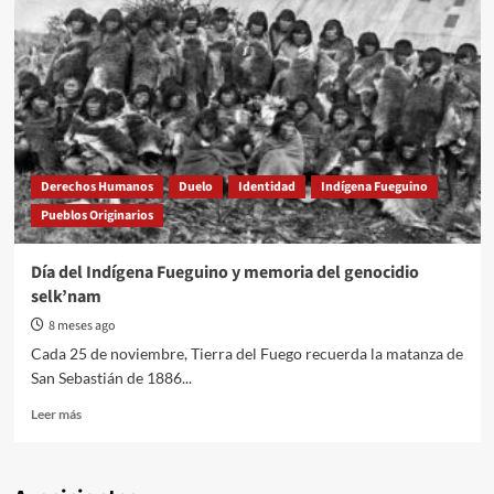
Derechos Humanos
Duelo
Identidad
Indígena Fueguino
Pueblos Originarios
Día del Indígena Fueguino y memoria del genocidio
selk’nam
8 meses ago
Cada 25 de noviembre, Tierra del Fuego recuerda la matanza de
San Sebastián de 1886...
Read
Leer más
more
about
Día