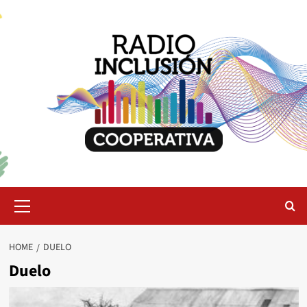
Skip
to
content
Primary
Menu
HOME
DUELO
Duelo